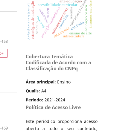
educação profissional
insumos escolares
arte-educação
estratégias de mediação
acessibilidade curricular
deficiência intelectual
educação básica
educação quilombola
software educativo
resenha
museu
amazônia
entrevista
mossoró
currículo
vínculo
astronomia
ensino de arte
infraestrutura
-153
DF
Cobertura Temática
Codificada de Acordo com a
Classificação do CNPq
Área principal:
Ensino
Qualis:
A4
Período:
2021-2024
Política de Acesso Livre
Este periódico proporciona acesso
-169
aberto a todo o seu conteúdo,