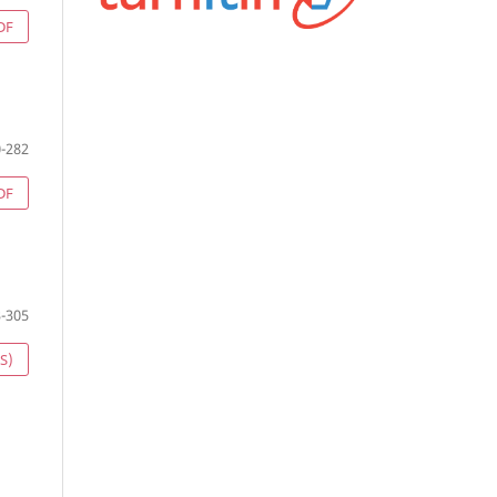
DF
-282
DF
-305
S)