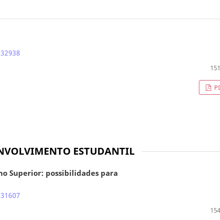
.32938
151
P
ENVOLVIMENTO ESTUDANTIL
o Superior: possibilidades para
.31607
154