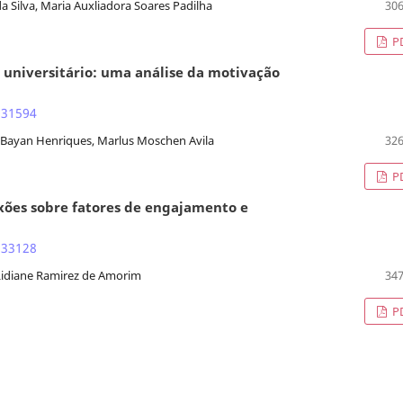
da Silva, Maria Auxliadora Soares Padilha
306
P
 universitário: uma análise da motivação
.31594
o Bayan Henriques, Marlus Moschen Avila
326
P
xões sobre fatores de engajamento e
.33128
 Lidiane Ramirez de Amorim
347
P