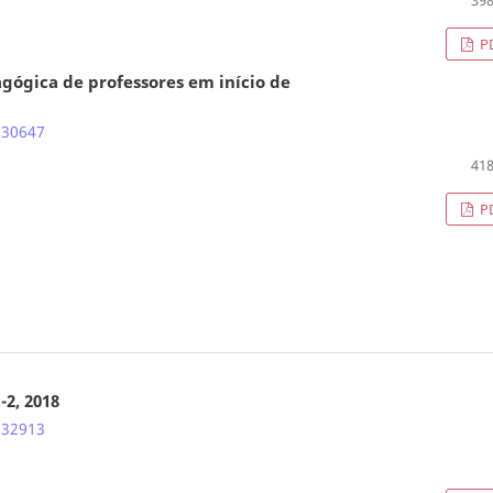
P
agógica de professores em início de
.30647
418
P
-2, 2018
.32913