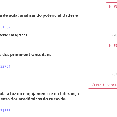
P
a de aula: analisando potencialidades e
.31507
Antonio Casagrande
270
P
te des primo-entrants dans
.32751
283
PDF (FRANCÊ
la à luz do engajamento e da liderança
ento dos acadêmicos do curso de
.31558