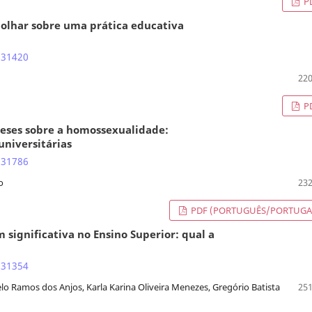
P
o olhar sobre uma prática educativa
.31420
220
P
ueses sobre a homossexualidade:
universitárias
.31786
o
232
PDF (PORTUGUÊS/PORTUGA
significativa no Ensino Superior: qual a
.31354
 Ramos dos Anjos, Karla Karina Oliveira Menezes, Gregório Batista
251