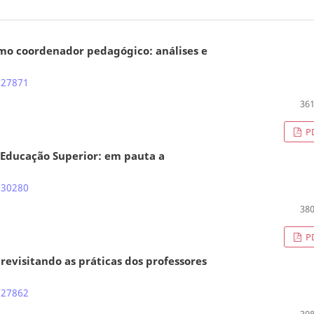
mo coordenador pedagógico: análises e
.27871
361
P
a Educação Superior: em pauta a
.30280
380
P
 revisitando as práticas dos professores
.27862
398