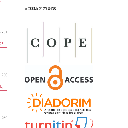
DF
e-ISSN:
2179-8435
-231
DF
-250
L)
-269