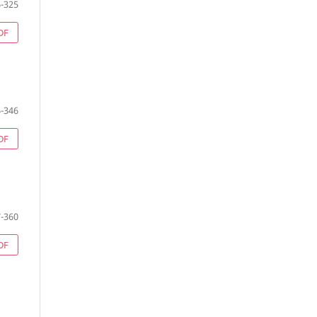
-325
DF
-346
DF
-360
DF