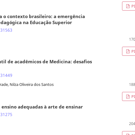
P
 o contexto brasileiro: a emergência
pedagógica na Educação Superior
.31563
170
P
il de acadêmicos de Medicina: desafios
.31449
rade, Nilza Oliveira dos Santos
188
P
e ensino adequadas à arte de ensinar
.31275
204