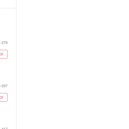
-379
DF
-397
DF
-417