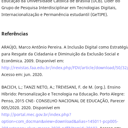
Educação da Universidade Católica de Brasília (UCB). Líder do
Grupo de Pesquisa Interdisciplinar em Tecnologias Digitais,
Internacionalização e Permanência estudantil (GeTIPE).
Referências
ARAÚJO, Marco Antônio Pereira. A Inclusão Digital como Estratégi
para Resgate da Cidadania e Diminuição da Exclusão Social e
Econômica. 2009. Disponível em:
http://revistas.faa.edu.br/index.php/FDV/article/download/50/32
Acesso em: jun. 2020.
BACICH, L.; TANZI NETO, A.; TREVISANI, F. de M. (org.). Ensino
Híbrido: Personalização e Tecnologia na Educação. Porto Alegre:
Penso, 2015 CNE- CONSELHO NACIONAL DE EDUCAÇÃO, Parecer
005/2020. 2020. Disponível em
http://portal.mec.gov.br/index.php?
option=com_docman&view=download&alias=145011-pcp005-