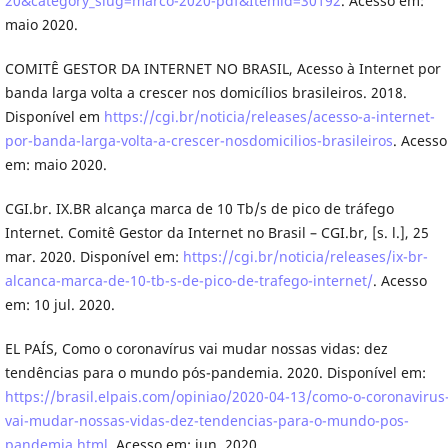
20&category_slug=marco-2020-pdf&Itemid=30192
. Acesso em:
maio 2020.
COMITÊ GESTOR DA INTERNET NO BRASIL, Acesso à Internet por
banda larga volta a crescer nos domicílios brasileiros. 2018.
Disponível em
https://cgi.br/noticia/releases/acesso-a-internet-
por-banda-larga-volta-a-crescer-nosdomicilios-brasileiros
. Acesso
em: maio 2020.
CGI.br. IX.BR alcança marca de 10 Tb/s de pico de tráfego
Internet. Comitê Gestor da Internet no Brasil – CGI.br, [s. l.], 25
mar. 2020. Disponível em:
https://cgi.br/noticia/releases/ix-br-
alcanca-marca-de-10-tb-s-de-pico-de-trafego-internet/
. Acesso
em: 10 jul. 2020.
EL PAÍS, Como o coronavírus vai mudar nossas vidas: dez
tendências para o mundo pós-pandemia. 2020. Disponível em:
https://brasil.elpais.com/opiniao/2020-04-13/como-o-coronavirus
vai-mudar-nossas-vidas-dez-tendencias-para-o-mundo-pos-
pandemia.html
. Acesso em: jun. 2020.