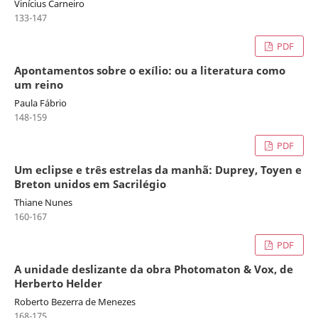
Vinícius Carneiro
133-147
PDF
Apontamentos sobre o exílio: ou a literatura como
um reino
Paula Fábrio
148-159
PDF
Um eclipse e três estrelas da manhã: Duprey, Toyen e
Breton unidos em Sacrilégio
Thiane Nunes
160-167
PDF
A unidade deslizante da obra Photomaton & Vox, de
Herberto Helder
Roberto Bezerra de Menezes
168-175