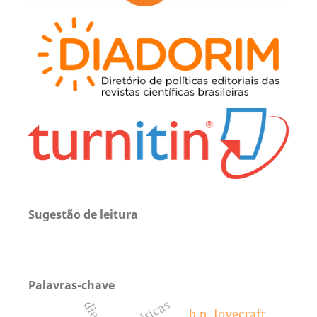
Sugestão de leitura
Palavras-chave
dietas
h.p. lovecraft