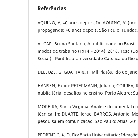
Referências
AQUINO, V. 40 anos depois. In: AQUINO, V. (org.
propaganda: 40 anos depois. São Paulo: Fundac, 
AUCAR, Bruna Santana. A publicidade no Brasil:
modos de trabalho (1914 – 2014). 2016. Tese (
Social) - Pontifícia Universidade Católica do Rio d
DELEUZE, G; GUATTARI, F. Mil Platôs. Rio de Janeir
HANSEN, Fábio; PETERMANN, Juliana; CORREA, Ro
publicitária: desafios no ensino. Porto Alegre: Su
MOREIRA, Sonia Virgínia. Análise documental 
técnica. In: DUARTE, Jorge; BARROS, Antonio. Mé
pesquisa em comunicação. São Paulo: Atlas, 2011
PEDRINI, I. A. D. Docência Universitária: Ideaçõ