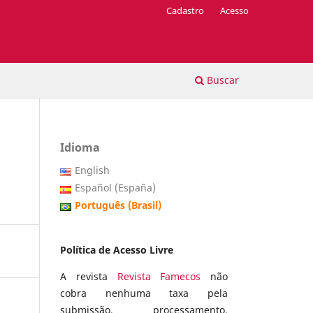
Cadastro
Acesso
Buscar
Idioma
English
Español (España)
Português (Brasil)
Política de Acesso Livre
A revista
Revista Famecos
não
cobra nenhuma taxa pela
submissão, processamento,