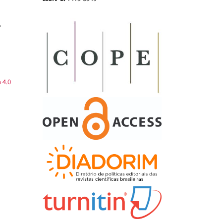
,
a
 4.0