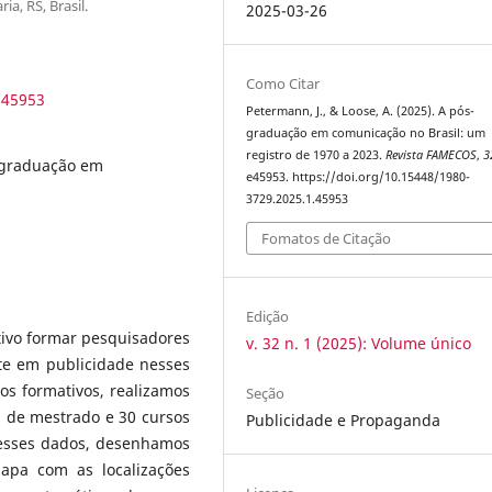
a, RS, Brasil.
2025-03-26
Como Citar
.45953
Petermann, J., & Loose, A. (2025). A pós-
graduação em comunicação no Brasil: um
registro de 1970 a 2023.
Revista FAMECOS
,
3
-graduação em
e45953. https://doi.org/10.15448/1980-
3729.2025.1.45953
Fomatos de Citação
Edição
ivo formar pesquisadores
v. 32 n. 1 (2025): Volume único
te em publicidade nesses
s formativos, realizamos
Seção
 de mestrado e 30 cursos
Publicidade e Propaganda
esses dados, desenhamos
pa com as localizações