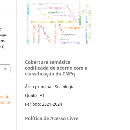
mídias digitais
provas.
revisão de literatura
elecciones parlamentarias
liminaridade
grupos de suporte
sistema de partidos
populismo
possível
igualdade de gênero
cibernética
reconhecimento datificado
futuro
cismogênese
especulação
ciberpolítica
contradição
emancipação
Z.
insegurança
gogia
dataísmo
cia
hartmut rosa
0
(1),
Cobertura temática
codificada de acordo com a
classificação do CNPq
Área principal: Sociologia
Qualis: A1
os do
ônica
Período: 2021-2024
Política de Acesso Livre