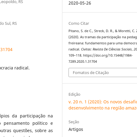
 Leopoldo, RS
2020-05-26
Como Citar
do Sul, RS
Pitano, S. de C., Streck, D. R., & Moretti, C. 
(2020). As tramas da participação na peda
freireana: fundamentos para uma democra
.31704
radical.
Civitas: Revista De Ciências Sociais
,
2
109–118. https://doi.org/10.15448/1984-
7289.2020.1.31704
cracia radical.
Fomatos de Citação
Edição
v. 20 n. 1 (2020): Os novos desafi
desenvolvimento na região amaz
pios da participação na
Seção
 pensamento político e
Artigos
outras questões, sobre as