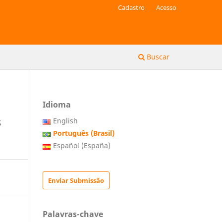
Cadastro
Acesso
Buscar
Idioma
s
English
Português (Brasil)
Español (España)
Enviar Submissão
Palavras-chave