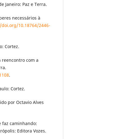
e Janeiro: Paz e Terra.
beres necessários à
//doi.org/10.18764/2446-
o: Cortez.
m reencontro com a
ra.
.1108
.
aulo: Cortez.
ido por Octavio Alves
se faz caminhando:
ópolis: Editora Vozes.