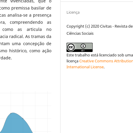
mente vivenciadas, que o
 como premissa basilar de
Licença
cas analisa-se a presença
bra, compreendendo as
Copyright (c) 2020 Civitas - Revista de
e como as articula no
Ciências Sociais
ia radical. As tramas da
mentam uma concepção de
mo histórico, como ação
Este trabalho está licenciado sob um
rdade.
licença
Creative Commons Attribution
International License
.