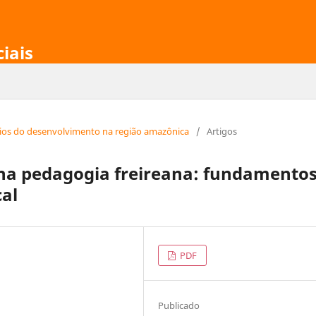
ciais
afios do desenvolvimento na região amazônica
/
Artigos
 na pedagogia freireana: fundamento
al
PDF
Publicado