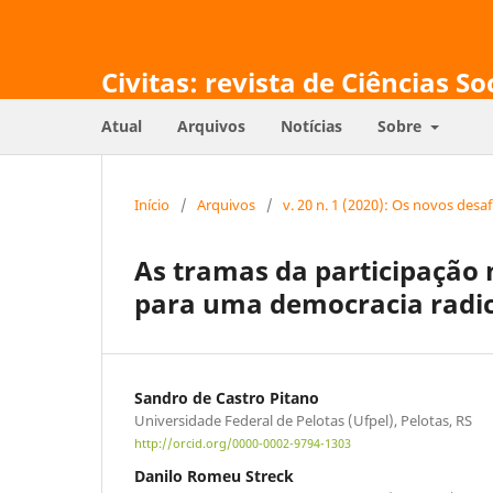
Civitas: revista de Ciências So
Atual
Arquivos
Notícias
Sobre
Início
/
Arquivos
/
v. 20 n. 1 (2020): Os novos des
As tramas da participação
para uma democracia radic
Sandro de Castro Pitano
Universidade Federal de Pelotas (Ufpel), Pelotas, RS
http://orcid.org/0000-0002-9794-1303
Danilo Romeu Streck