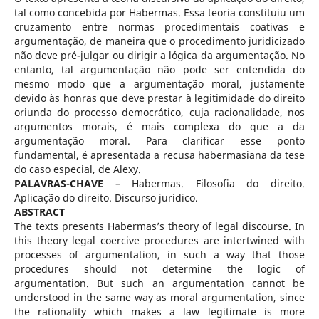
tal como concebida por Habermas. Essa teoria constituiu um
cruzamento entre normas procedimentais coativas e
argumentação, de maneira que o procedimento juridicizado
não deve pré-julgar ou dirigir a lógica da argumentação. No
entanto, tal argumentação não pode ser entendida do
mesmo modo que a argumentação moral, justamente
devido às honras que deve prestar à legitimidade do direito
oriunda do processo democrático, cuja racionalidade, nos
argumentos morais, é mais complexa do que a da
argumentação moral. Para clarificar esse ponto
fundamental, é apresentada a recusa habermasiana da tese
do caso especial, de Alexy.
PALAVRAS-CHAVE
– Habermas. Filosofia do direito.
Aplicação do direito. Discurso jurídico.
ABSTRACT
The texts presents Habermas’s theory of legal discourse. In
this theory legal coercive procedures are intertwined with
processes of argumentation, in such a way that those
procedures should not determine the logic of
argumentation. But such an argumentation cannot be
understood in the same way as moral argumentation, since
the rationality which makes a law legitimate is more