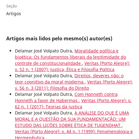
Seção
Artigos
Artigos mais lidos pelo mesmo(s) autor(es)
Delamar José Volpato Dutra,
Moralidade política e
bioética: Os fundamentos liberais da legitimidade do
controle de constitucionalidade
,
Veritas (Porto Alegre):
v. 52 n. 1 (2007): Justiça, Ética e Filosofia Política
Delamar José Volpato Dutra,
Direitos, deveres não: o
teor cognitivo da moral moderna
,
Veritas (Porto Alegre):
v. 56 n. 3 (2011): Filosofia do Direito
Delamar José Volpato Dutra,
Com Honneth contra
Honneth a favor de Habermas
,
Veritas (Porto Alegre): v.
62 n. 1 (2017): Teorias da justiça
Delamar José Volpato Dutra,
A ANÁLISE DO QUE É UMA
MORAL E A QUESTÃO DA SUA FUNDAMENTAÇÃO: UM
ESTUDO DAS LIÇÕES SOBRE ÉTICA DE TUGENDHAT
,
Veritas (Porto Alegre): v. 44 n. 1 (1999): Fenomenologia e
Hermenêutica