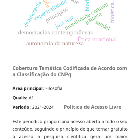
espectralidade
democracia
moralidade comum
bioética.
princípios
---
gattaca
just war
sandel
democracias contemporâneas
Ética irracional.
autonomia da natureza
Cobertura Temática Codificada de Acordo com
a Classificação do CNPq
Área principal:
Filosofia
Qualis:
A1
Política de Acesso Livre
Período:
2021-2024
Este periódico proporciona acesso aberto a todo o seu
conteúdo, seguindo o princípio de que tornar gratuito
o acesso à pesquisa científica gera um maior