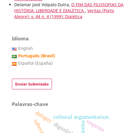
Delamar José Volpato Dutra,
O FIM DAS FILOSOFIAS DA
HISTÓRIA: LIBERDADE E DIALÉTICA
,
Veritas (Porto
Alegre): v. 44 n. 4 (1999): Dialética
Idioma
English
Português (Brasil)
Español (España)
Enviar Submissão
Palavras-chave
deligny
cultural argumentation.
soberania
respeito
biodireito
dignidade