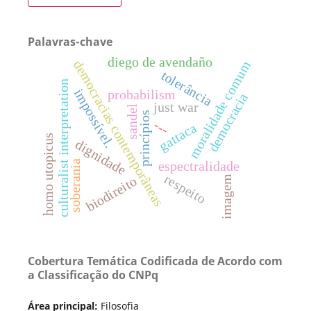
Palavras-chave
diego de avendaño
democracias contemporâneas
moralidade comum
tolerância
culturalist interpretation
impossível.
probabilism
democracia
just war
sandel
princípios
---
gattaca
homo utopicus
dignidade
soberania
espectralidade
respeito
imagem
biodireito
Cobertura Temática Codificada de Acordo com
a Classificação do CNPq
Área principal:
Filosofia