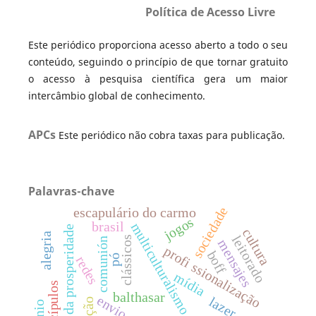
Política de Acesso Livre
Este periódico proporciona acesso aberto a todo o seu
conteúdo, seguindo o princípio de que tornar gratuito
o acesso à pesquisa científica gera um maior
intercâmbio global de conhecimento.
APCs
Este periódico não cobra taxas para publicação.
Palavras-chave
sociedade
escapulário do carmo
jogos
brasil
multiculturalismo
teologia da prosperidade
cultura
alegria
leitorado
clássicos
comunión
mensajes
profi ssionalização
boff
pó
redes
mídia
discípulos
balthasar
envio
lazer