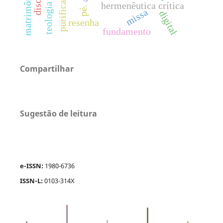
purificação
matrimônio
hermenêutica crítica
pé.
missa
digital
resenha
fundamento
Compartilhar
Sugestão de leitura
e-ISSN:
1980-6736
ISSN-L:
0103-314X