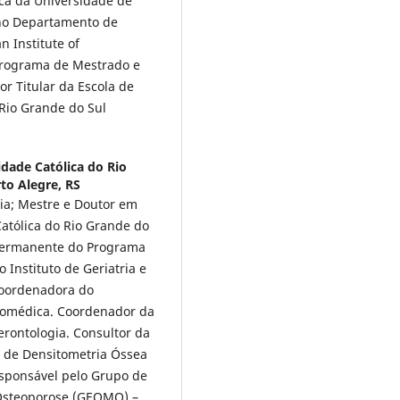
ca da Universidade de
 no Departamento de
n Institute of
Programa de Mestrado e
r Titular da Escola de
 Rio Grande do Sul
idade Católica do Rio
to Alegre, RS
ria; Mestre e Doutor em
Católica do Rio Grande do
r Permanente do Programa
Instituto de Geriatria e
oordenadora do
iomédica. Coordenador da
Gerontologia. Consultor da
o de Densitometria Óssea
esponsável pelo Grupo de
Osteoporose (GEOMO) –