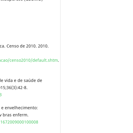
tica. Censo de 2010. 2010.
acao/censo2010/default.shtm
.
de vida e de saúde de
15;36(3):42-8.
3
 e envelhecimento:
v bras enferm.
-71672009000100008