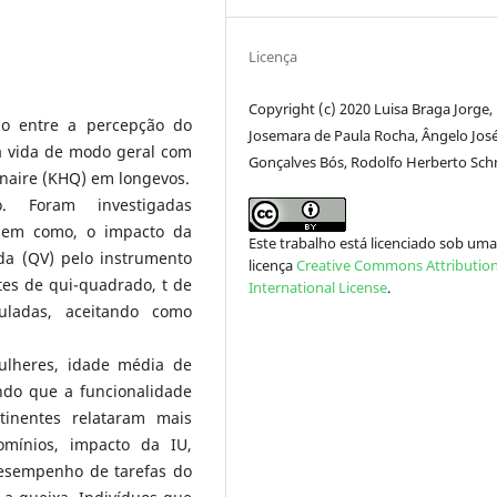
Licença
Copyright (c) 2020 Luisa Braga Jorge,
ção entre a percepção do
Josemara de Paula Rocha, Ângelo Jos
a vida de modo geral com
Gonçalves Bós, Rodolfo Herberto Sch
nnaire (KHQ) em longevos.
o. Foram investigadas
, bem como, o impacto da
Este trabalho está licenciado sob um
ida (QV) pelo instrumento
licença
Creative Commons Attribution
tes de qui-quadrado, t de
International License
.
culadas, aceitando como
ulheres, idade média de
ndo que a funcionalidade
ntinentes relataram mais
omínios, impacto da IU,
 desempenho de tarefas do