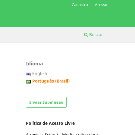
Cadastro
Acesso
Buscar
Idioma
o
English
Português (Brasil)
Enviar Submissão
Política de Acesso Livre
A revista Scientia Medica não cobra