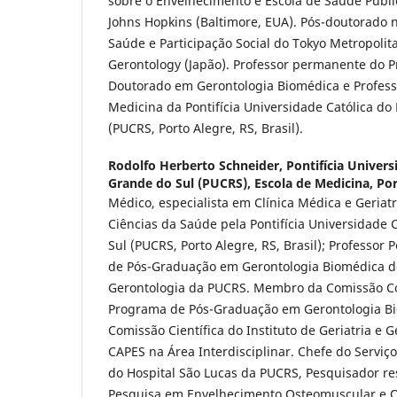
sobre o Envelhecimento e Escola de Saúde Públi
Johns Hopkins (Baltimore, EUA). Pós-doutorado
Saúde e Participação Social do Tokyo Metropolita
Gerontology (Japão). Professor permanente do 
Doutorado em Gerontologia Biomédica e Professo
Medicina da Pontifícia Universidade Católica do
(PUCRS, Porto Alegre, RS, Brasil).
Rodolfo Herberto Schneider,
Pontifícia Univers
Grande do Sul (PUCRS), Escola de Medicina, Por
Médico, especialista em Clínica Médica e Geriat
Ciências da Saúde pela Pontifícia Universidade 
Sul (PUCRS, Porto Alegre, RS, Brasil); Professo
de Pós-Graduação em Gerontologia Biomédica do 
Gerontologia da PUCRS. Membro da Comissão C
Programa de Pós-Graduação em Gerontologia B
Comissão Científica do Instituto de Geriatria e 
CAPES na Área Interdisciplinar. Chefe do Serviç
do Hospital São Lucas da PUCRS, Pesquisador r
Pesquisa em Envelhecimento Osteomuscular e 