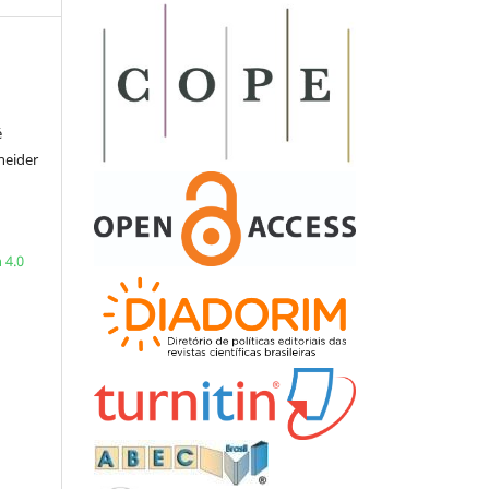
é
neider
a
 4.0