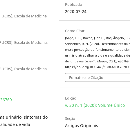
Publicado
2020-07-24
(PUCRS), Escola de Medicina,
Como Citar
Jorge, L. B., Rocha, J. de P., Bós, Ângelo J. G
(PUCRS), Escola de Medicina,
Schneider, R. H. (2020). Determinantes da 
entre percepção do funcionamento do sis
urinário atrapalhar a vida e a qualidade de
de longevos.
Scientia Medica
,
30
(1), e36769.
https://doi.org/10.15448/1980-6108.2020.1
(PUCRS), Escola de Medicina,
Fomatos de Citação
Edição
.36769
v. 30 n. 1 (2020): Volume Único
ma urinário, sintomas do
Seção
ualidade de vida
Artigos Originais