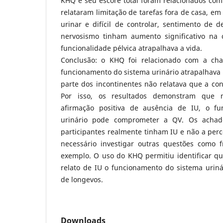
KHQ e seu escore total foram relacionados com
relataram limitação de tarefas fora de casa, em
urinar e difícil de controlar, sentimento de 
nervosismo tinham aumento significativo na 
funcionalidade pélvica atrapalhava a vida.
Conclusão: o KHQ foi relacionado com a ch
funcionamento do sistema urinário atrapalhava
parte dos incontinentes não relatava que a con
Por isso, os resultados demonstram que
afirmação positiva de ausência de IU, o f
urinário pode comprometer a QV. Os acha
participantes realmente tinham IU e não a per
necessário investigar outras questões como f
exemplo. O uso do KHQ permitiu identificar 
relato de IU o funcionamento do sistema uriná
de longevos.
Downloads