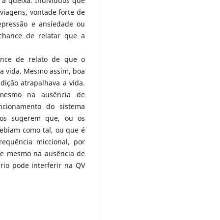
 a queixa. Indivíduos que
 viagens, vontade forte de
depressão e ansiedade ou
chance de relatar que a
ance de relato de que o
 a vida. Mesmo assim, boa
dição atrapalhava a vida.
 mesmo na ausência de
uncionamento do sistema
dos sugerem que, ou os
cebiam como tal, ou que é
requência miccional, por
que mesmo na ausência de
rio pode interferir na QV