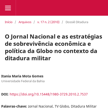
Início
/
Arquivos
/
v. 17 n. 2 (2010)
/
Dossiê Ditadura
O Jornal Nacional e as estratégias
de sobrevivência econômica e
política da Globo no contexto da
ditadura militar
Itania Maria Mota Gomes
Universidade Federal da Bahia
DOI:
https://doi.org/10.15448/1980-3729.2010.2.7537
Palavras-chave:
Jornal Nacional, TV Globo, Ditadura Militar