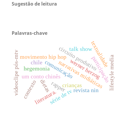
Sugestão de leitura
Palavras-chave
textualidade
circuito produtivo
talk show
videoclipe pós-mtv
movimento hip hop
lifestyle media
participação
werner herzog
comunicação
narrativas midiáticas
chile
hegemonia
um conto chinês
dietas
contexto
rapper
crianças
revista nin
série de tv
literatura.