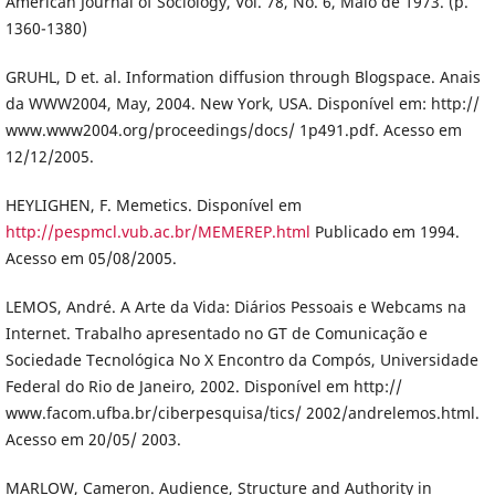
American Journal of Sociology, Vol. 78, No. 6, Maio de 1973. (p.
1360-1380)
GRUHL, D et. al. Information diffusion through Blogspace. Anais
da WWW2004, May, 2004. New York, USA. Disponível em: http://
www.www2004.org/proceedings/docs/ 1p491.pdf. Acesso em
12/12/2005.
HEYLIGHEN, F. Memetics. Disponível em
http://pespmcl.vub.ac.br/MEMEREP.html
Publicado em 1994.
Acesso em 05/08/2005.
LEMOS, André. A Arte da Vida: Diários Pessoais e Webcams na
Internet. Trabalho apresentado no GT de Comunicação e
Sociedade Tecnológica No X Encontro da Compós, Universidade
Federal do Rio de Janeiro, 2002. Disponível em http://
www.facom.ufba.br/ciberpesquisa/tics/ 2002/andrelemos.html.
Acesso em 20/05/ 2003.
MARLOW, Cameron. Audience, Structure and Authority in