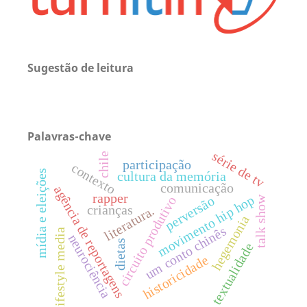
Sugestão de leitura
Palavras-chave
série de tv
chile
participação
contexto
mídia e eleições
cultura da memória
comunicação
agência de reportagens
rapper
movimento hip hop
perversão
circuito produtivo
talk show
crianças
literatura.
hegemonia
um conto chinês
lifestyle media
neurociência
dietas
textualidade
historicidade