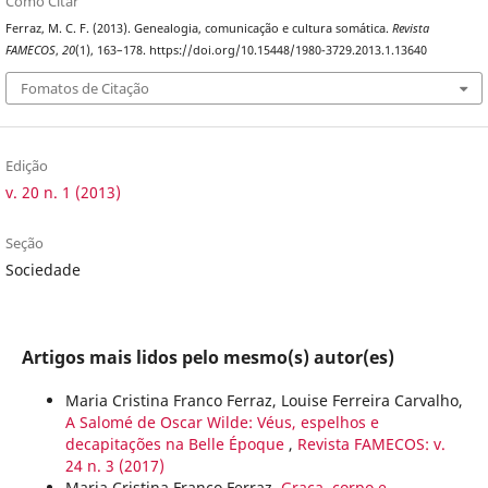
Como Citar
Ferraz, M. C. F. (2013). Genealogia, comunicação e cultura somática.
Revista
FAMECOS
,
20
(1), 163–178. https://doi.org/10.15448/1980-3729.2013.1.13640
Fomatos de Citação
Edição
v. 20 n. 1 (2013)
Seção
Sociedade
Artigos mais lidos pelo mesmo(s) autor(es)
Maria Cristina Franco Ferraz, Louise Ferreira Carvalho,
A Salomé de Oscar Wilde: Véus, espelhos e
decapitações na Belle Époque
,
Revista FAMECOS: v.
24 n. 3 (2017)
Maria Cristina Franco Ferraz,
Graça, corpo e