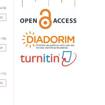
74-90
h)
-106
DF
-116
h)