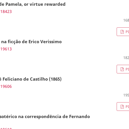
 de Pamela, or virtue rewarded
.18423
168
P
 na ficção de Erico Verissimo
.19613
182
P
 Feliciano de Castilho (1865)
.19606
195
P
 esotérico na correspondência de Fernando