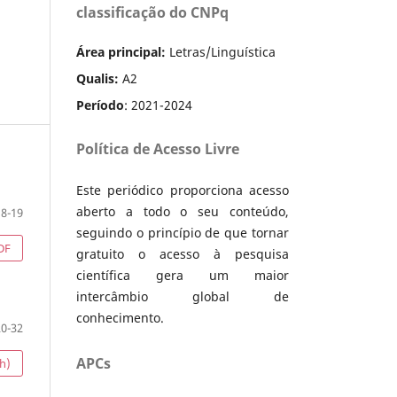
classificação do CNPq
Área principal:
Letras/Linguística
Qualis:
A2
Período
: 2021-2024
Política de Acesso Livre
Este periódico proporciona acesso
aberto a todo o seu conteúdo,
8-19
seguindo o princípio de que tornar
DF
gratuito o acesso à pesquisa
científica gera um maior
intercâmbio global de
conhecimento.
20-32
APCs
h)