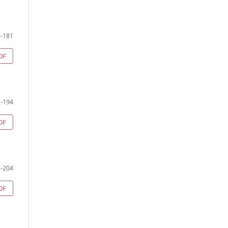
-181
DF
-194
DF
-204
DF