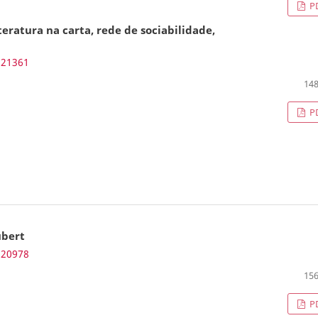
P
iteratura na carta, rede de sociabilidade,
.21361
148
P
ubert
.20978
156
P