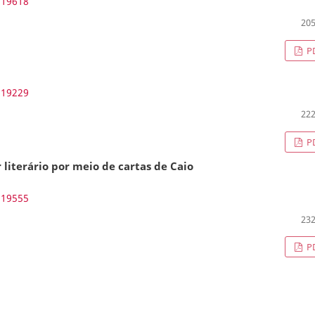
.19618
205
P
.19229
222
P
 literário por meio de cartas de Caio
.19555
232
P