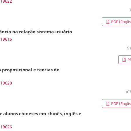
.19622
PDF (Englis
ncia na relação sistema-usuário
.19616
91
P
proposicional e teorias de
.19620
107
PDF (Englis
 alunos chineses em chinês, inglês e
.19626