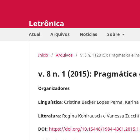
Letrônica
Atual
Arquivos
Notícias
Sobre
Início
/
Arquivos
/
v. 8 n. 1 (2015): Pragmática e in
v. 8 n. 1 (2015): Pragmática
Organizadores
Linguística
: Cristina Becker Lopes Perna, Karin
Literatura
: Regina Kohlrausch e Vanessa Zucch
DOI:
https://doi.org/10.15448/1984-4301.2015.1