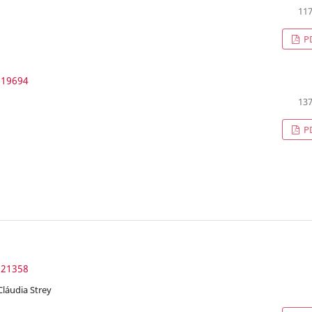
117
P
.19694
137
P
.21358
Cláudia Strey