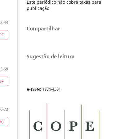
Este periódico não cobra taxas para
publicação.
33-44
Compartilhar
DF
Sugestão de leitura
45-59
DF
e-ISSN:
1984-4301
60-73
h)