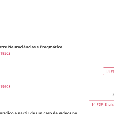
ntre Neurociências e Pragmática
.19502
P
.19608
PDF (Englis
urídico a partir de um caso de vídeos no