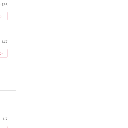
-136
DF
-147
DF
1-7