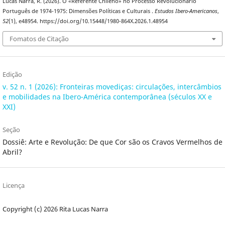
Lucas Narra, R. (2026). O «Referente Chileno» no Processo Revolucionário
Português de 1974-1975: Dimensões Políticas e Culturais .
Estudos Ibero-Americanos
,
52
(1), e48954. https://doi.org/10.15448/1980-864X.2026.1.48954
Fomatos de Citação
Edição
v. 52 n. 1 (2026): Fronteiras movediças: circulações, intercâmbios
e mobilidades na Ibero-América contemporânea (séculos XX e
XXI)
Seção
Dossiê: Arte e Revolução: De que Cor são os Cravos Vermelhos de
Abril?
Licença
Copyright (c) 2026 Rita Lucas Narra