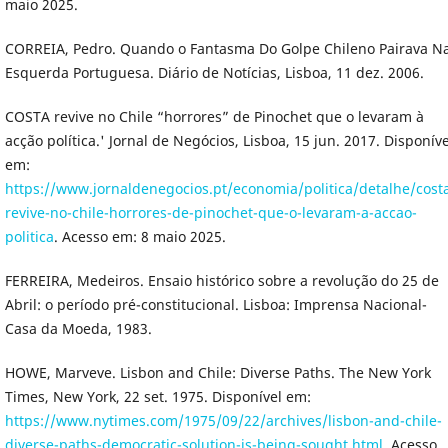
maio 2025.
CORREIA, Pedro. Quando o Fantasma Do Golpe Chileno Pairava N
Esquerda Portuguesa. Diário de Notícias, Lisboa, 11 dez. 2006.
COSTA revive no Chile “horrores” de Pinochet que o levaram à
acção política.' Jornal de Negócios, Lisboa, 15 jun. 2017. Disponíve
em:
https://www.jornaldenegocios.pt/economia/politica/detalhe/cost
revive-no-chile-horrores-de-pinochet-que-o-levaram-a-accao-
politica
. Acesso em: 8 maio 2025.
FERREIRA, Medeiros. Ensaio histórico sobre a revolução do 25 de
Abril: o período pré-constitucional. Lisboa: Imprensa Nacional-
Casa da Moeda, 1983.
HOWE, Marveve. Lisbon and Chile: Diverse Paths. The New York
Times, New York, 22 set. 1975. Disponível em:
https://www.nytimes.com/1975/09/22/archives/lisbon-and-chile-
diverse-paths-democratic-solution-is-being-sought.html
. Acesso