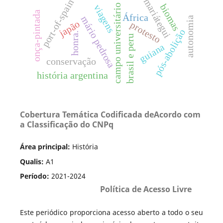
mariátegui
port-of-spain
biomas
campo universitário
viagens
onça-pintada
África
mário pedrosa
autonomia
japão
protesto
pós-abolição
honra.
brasil e peru
guiana
conservação
história argentina
Cobertura Temática Codificada deAcordo com
a Classificação do CNPq
Área principal:
História
Qualis:
A1
Período:
2021-2024
Política de Acesso Livre
Este periódico proporciona acesso aberto a todo o seu