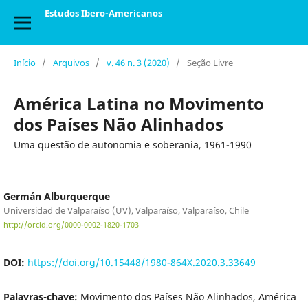
Estudos Ibero-Americanos
Início
/
Arquivos
/
v. 46 n. 3 (2020)
/
Seção Livre
América Latina no Movimento
dos Países Não Alinhados
Uma questão de autonomia e soberania, 1961-1990
Germán Alburquerque
Universidad de Valparaíso (UV), Valparaíso, Valparaíso, Chile
http://orcid.org/0000-0002-1820-1703
DOI:
https://doi.org/10.15448/1980-864X.2020.3.33649
Palavras-chave:
Movimento dos Países Não Alinhados, América