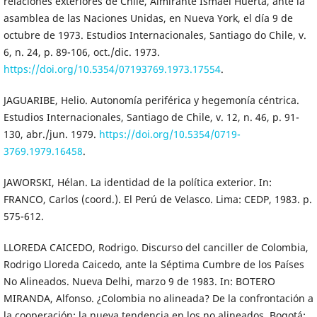
relaciones exteriores de Chile, Almirante Ismael Huerta, ante la
asamblea de las Naciones Unidas, en Nueva York, el día 9 de
octubre de 1973. Estudios Internacionales, Santiago do Chile, v.
6, n. 24, p. 89-106, oct./dic. 1973.
https://doi.org/10.5354/07193769.1973.17554
.
JAGUARIBE, Helio. Autonomía periférica y hegemonía céntrica.
Estudios Internacionales, Santiago de Chile, v. 12, n. 46, p. 91-
130, abr./jun. 1979.
https://doi.org/10.5354/0719-
3769.1979.16458
.
JAWORSKI, Hélan. La identidad de la política exterior. In:
FRANCO, Carlos (coord.). El Perú de Velasco. Lima: CEDP, 1983. p.
575-612.
LLOREDA CAICEDO, Rodrigo. Discurso del canciller de Colombia,
Rodrigo Lloreda Caicedo, ante la Séptima Cumbre de los Países
No Alineados. Nueva Delhi, marzo 9 de 1983. In: BOTERO
MIRANDA, Alfonso. ¿Colombia no alineada? De la confrontación a
la cooperación: la nueva tendencia en los no alineados. Bogotá: