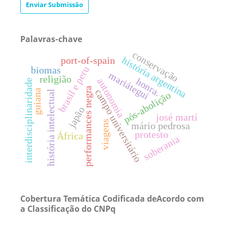
Enviar Submissão
Palavras-chave
conservação
história argentina
port-of-spain
brasil e peru
biomas
mariátegui
religião
honra.
autonomia
interdisciplinaridade
performances negra
campo universitário
guiana
história intelectual
pós-abolição
japão
josé martí
viagens
mário pedrosa
protesto
África
soberania
Cobertura Temática Codificada deAcordo com
a Classificação do CNPq