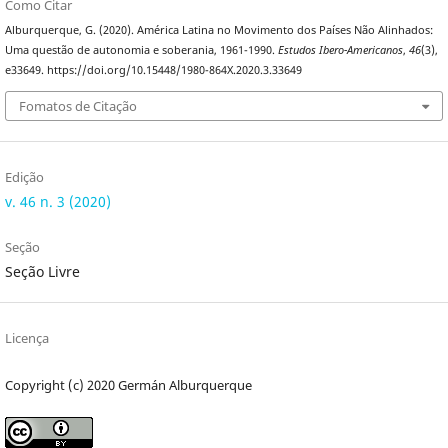
Como Citar
Alburquerque, G. (2020). América Latina no Movimento dos Países Não Alinhados:
Uma questão de autonomia e soberania, 1961-1990.
Estudos Ibero-Americanos
,
46
(3),
e33649. https://doi.org/10.15448/1980-864X.2020.3.33649
Fomatos de Citação
Edição
v. 46 n. 3 (2020)
Seção
Seção Livre
Licença
Copyright (c) 2020 Germán Alburquerque