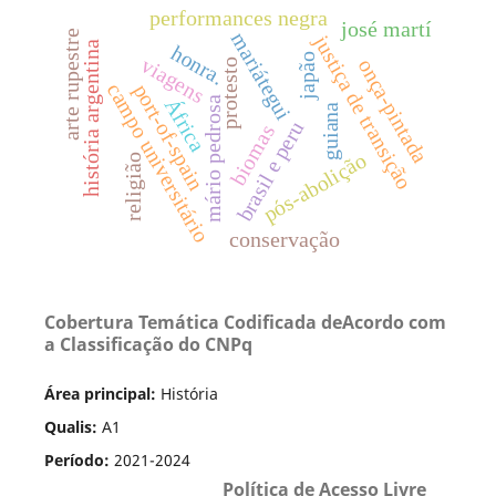
performances negra
josé martí
arte rupestre
mariátegui
justiça de transição
história argentina
honra.
japão
viagens
onça-pintada
protesto
campo universitário
port-of-spain
África
mário pedrosa
guiana
brasil e peru
biomas
pós-abolição
religião
conservação
Cobertura Temática Codificada deAcordo com
a Classificação do CNPq
Área principal:
História
Qualis:
A1
Período:
2021-2024
Política de Acesso Livre