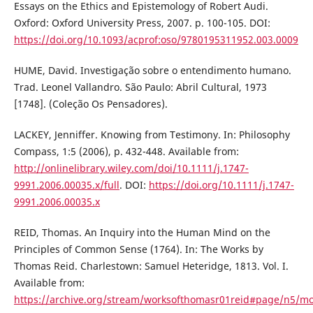
Essays on the Ethics and Epistemology of Robert Audi.
Oxford: Oxford University Press, 2007. p. 100-105. DOI:
https://doi.org/10.1093/acprof:oso/9780195311952.003.0009
HUME, David. Investigação sobre o entendimento humano.
Trad. Leonel Vallandro. São Paulo: Abril Cultural, 1973
[1748]. (Coleção Os Pensadores).
LACKEY, Jenniffer. Knowing from Testimony. In: Philosophy
Compass, 1:5 (2006), p. 432-448. Available from:
http://onlinelibrary.wiley.com/doi/10.1111/j.1747-
9991.2006.00035.x/full
. DOI:
https://doi.org/10.1111/j.1747-
9991.2006.00035.x
REID, Thomas. An Inquiry into the Human Mind on the
Principles of Common Sense (1764). In: The Works by
Thomas Reid. Charlestown: Samuel Heteridge, 1813. Vol. I.
Available from:
https://archive.org/stream/worksofthomasr01reid#page/n5/m