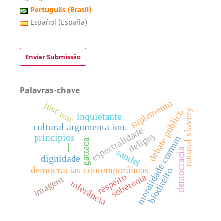
Português (Brasil)
Español (España)
Enviar Submissão
Palavras-chave
suplemento
just war
natural slavery
debate público
inquietante
cultural argumentation.
espectralidade
deligny
princípios
moralidade comum
gattaca
---
democracia
sandel
dignidade
democracias contemporâneas
biodireito
respeito
soberania
imagem
tolerância