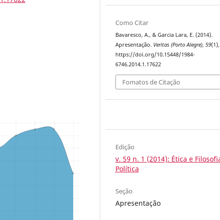
Como Citar
Bavaresco, A., & Garcia Lara, E. (2014).
Apresentação.
Veritas (Porto Alegre)
,
59
(1),
https://doi.org/10.15448/1984-
6746.2014.1.17622
Fomatos de Citação
Edição
v. 59 n. 1 (2014): Ética e Filosofi
Política
Seção
Apresentação