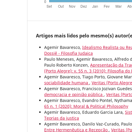
Artigos mais lidos pelo mesmo(s) autor(e
Agemir Bavaresco,
Idealismo Realista ou Re
Dossiê - Filosofia Judaica
Paulo Meneses, Agemir Bavaresco, Alfredo de
Paulo Roberto Konzen,
Apresentação da Tradu
(Porto Alegre): v. 55 n. 3 (2010): Filosofia do 
Agemir Bavaresco, Tiago Porto, Giovane Mar
sociabilidade humana
,
Veritas (Porto Alegre
Agemir Bavaresco, Francisco Jozivan Guedes
democracia e opinião pública
,
Veritas (Port
Agemir Bavaresco, Evandro Pontel, Nythama
65 n. 1 (2020): Moral & Political Philosophy
Agemir Bavaresco, Eduardo Garcia Lara,
Sis
Teorias da justiça
Agemir Bavaresco, Danilo Vaz-Curado, Paul
Entre Hermenêutica e Recepção
,
Veritas (Po