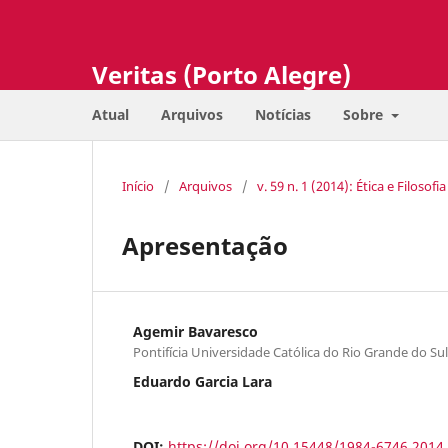
Veritas (Porto Alegre)
Atual
Arquivos
Notícias
Sobre
Início
/
Arquivos
/
v. 59 n. 1 (2014): Ética e Filosofia
Apresentação
Agemir Bavaresco
Pontifícia Universidade Católica do Rio Grande do Sul
Eduardo Garcia Lara
DOI:
https://doi.org/10.15448/1984-6746.2014