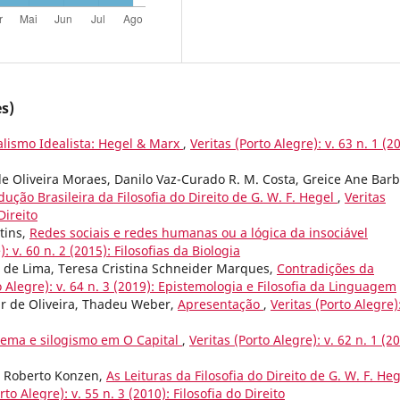
s)
alismo Idealista: Hegel & Marx
,
Veritas (Porto Alegre): v. 63 n. 1 (2
 Oliveira Moraes, Danilo Vaz-Curado R. M. Costa, Greice Ane Barbi
ção Brasileira da Filosofia do Direito de G. W. F. Hegel
,
Veritas
Direito
tins,
Redes sociais e redes humanas ou a lógica da insociável
): v. 60 n. 2 (2015): Filosofias da Biologia
 de Lima, Teresa Cristina Schneider Marques,
Contradições da
o Alegre): v. 64 n. 3 (2019): Epistemologia e Filosofia da Linguagem
r de Oliveira, Thadeu Weber,
Apresentação
,
Veritas (Porto Alegre):
tema e silogismo em O Capital
,
Veritas (Porto Alegre): v. 62 n. 1 (2
o Roberto Konzen,
As Leituras da Filosofia do Direito de G. W. F. Heg
rto Alegre): v. 55 n. 3 (2010): Filosofia do Direito