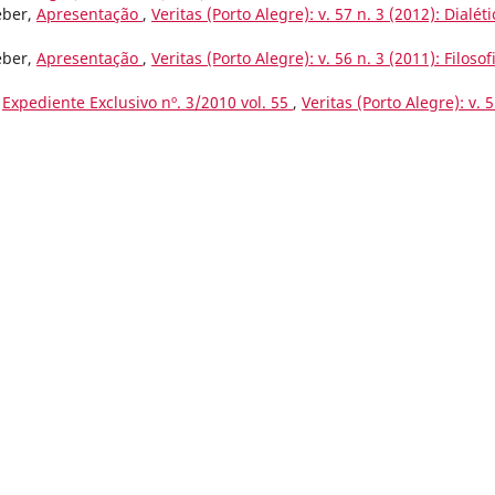
eber,
Apresentação
,
Veritas (Porto Alegre): v. 57 n. 3 (2012): Dialéti
eber,
Apresentação
,
Veritas (Porto Alegre): v. 56 n. 3 (2011): Filosof
,
Expediente Exclusivo nº. 3/2010 vol. 55
,
Veritas (Porto Alegre): v. 5