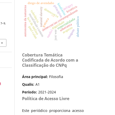
diego de avendaño
biodireito
deligny
princípios
bioética.
autonomia da natureza
natural slavery
democracia
democracias contemporâneas
tolerância
moralidade comum
---
debate público
luis de molina
espectralidade
gattaca
dignidade
 7–9.
soberania
paul celan
respeito
imagem
sandel
just war
Cobertura Temática
Codificada de Acordo com a
Classificação do CNPq
Área principal:
Filosofia
a
Qualis:
A1
Período:
2021-2024
Política de Acesso Livre
Este periódico proporciona acesso