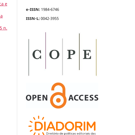
ca e
e-ISSN:
1984-6746
ia
ISSN-L:
0042-3955
5 n.