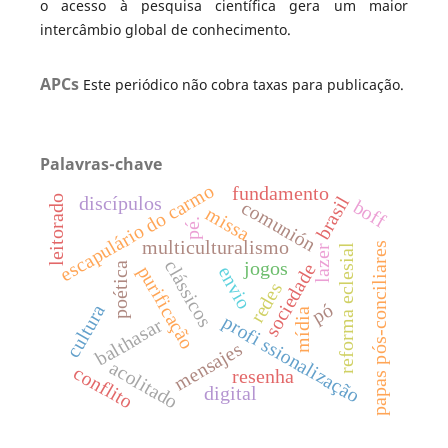
o acesso à pesquisa científica gera um maior
intercâmbio global de conhecimento.
APCs
Este periódico não cobra taxas para publicação.
Palavras-chave
escapulário do carmo
fundamento
brasil
discípulos
leitorado
boff
comunión
missa
pé.
multiculturalismo
papas pós-conciliares
reforma eclesial
lazer
clássicos
jogos
sociedade
poética
purificação
envio
redes
pó
cultura
mídia
profi ssionalização
balthasar
mensajes
acolitado
conflito
resenha
digital