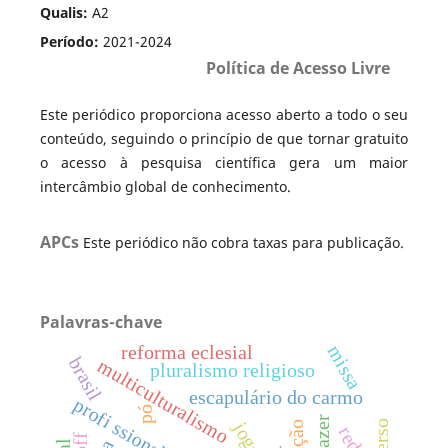
Qualis:
A2
Período:
2021-2024
Política de Acesso Livre
Este periódico proporciona acesso aberto a todo o seu
conteúdo, seguindo o princípio de que tornar gratuito
o acesso à pesquisa científica gera um maior
intercâmbio global de conhecimento.
APCs
Este periódico não cobra taxas para publicação.
Palavras-chave
reforma eclesial
missa
brasil
multiculturalismo
pluralismo religioso
escapulário do carmo
profi ssionalização
pó
lazer
jogos
redes