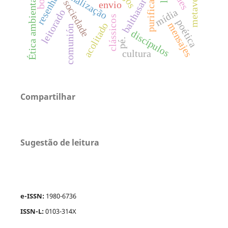
metaverso
purificação
boff
resenha
Ética ambiental
balthasar
sociedade
envio
mídia
leitorado
clássicos
poética
acolitado
mensajes
comunión
discípulos
pé.
cultura
Compartilhar
Sugestão de leitura
e-ISSN:
1980-6736
ISSN-L:
0103-314X