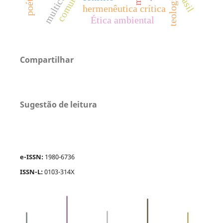
comunión
poética
brasil
hermenêutica crítica
Ética ambiental
Compartilhar
Sugestão de leitura
e-ISSN:
1980-6736
ISSN-L:
0103-314X