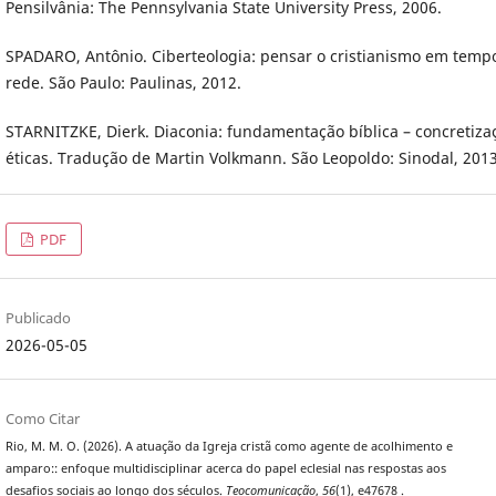
Pensilvânia: The Pennsylvania State University Press, 2006.
SPADARO, Antônio. Ciberteologia: pensar o cristianismo em temp
rede. São Paulo: Paulinas, 2012.
STARNITZKE, Dierk. Diaconia: fundamentação bíblica – concretiza
éticas. Tradução de Martin Volkmann. São Leopoldo: Sinodal, 2013
PDF
Publicado
2026-05-05
Como Citar
Rio, M. M. O. (2026). A atuação da Igreja cristã como agente de acolhimento e
amparo:: enfoque multidisciplinar acerca do papel eclesial nas respostas aos
desafios sociais ao longo dos séculos.
Teocomunicação
,
56
(1), e47678 .