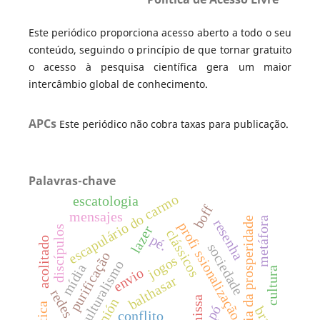
Este periódico proporciona acesso aberto a todo o seu
conteúdo, seguindo o princípio de que tornar gratuito
o acesso à pesquisa científica gera um maior
intercâmbio global de conhecimento.
APCs
Este periódico não cobra taxas para publicação.
Palavras-chave
escapulário do carmo
escatologia
boff
mensajes
metáfora
teologia da prosperidade
resenha
profi ssionalização
lazer
discípulos
clássicos
pé.
acolitado
sociedade
purificação
jogos
multiculturalismo
mídia
cultura
envio
balthasar
redes
missa
pó
conflito