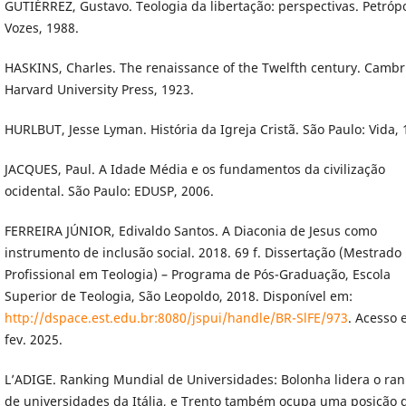
GUTIÉRREZ, Gustavo. Teologia da libertação: perspectivas. Petrópo
Vozes, 1988.
HASKINS, Charles. The renaissance of the Twelfth century. Cambr
Harvard University Press, 1923.
HURLBUT, Jesse Lyman. História da Igreja Cristã. São Paulo: Vida, 
JACQUES, Paul. A Idade Média e os fundamentos da civilização
ocidental. São Paulo: EDUSP, 2006.
FERREIRA JÚNIOR, Edivaldo Santos. A Diaconia de Jesus como
instrumento de inclusão social. 2018. 69 f. Dissertação (Mestrado
Profissional em Teologia) – Programa de Pós-Graduação, Escola
Superior de Teologia, São Leopoldo, 2018. Disponível em:
http://dspace.est.edu.br:8080/jspui/handle/BR-SlFE/973
. Acesso 
fev. 2025.
L’ADIGE. Ranking Mundial de Universidades: Bolonha lidera o ran
de universidades da Itália, e Trento também ocupa uma posição 