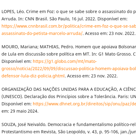
LOPES, Léo. Crime em Foz: o que se sabe sobre o assassinato do p
Arruda. In: CNN Brasil. São Paulo, 16 jul. 2022. Disponível em:
https://www.cnnbrasil.com.br/politica/crime-em-foz-o-que-se-sa
assassinato-do-petista-marcelo-arruda/
. Acesso em: 23 nov. 2022.
MOURO, Mariana; MATHIAS, Pedro. Homem que apoiava Bolsonar
de Lula em discussão sobre política em MT. In: G1 Mato Grosso. Cu
Disponível em:
https://g1.globo.com/mt/mato-
grosso/noticia/2022/09/09/discussao-politica-homem-apoiava-bo
defensor-lula-diz-policia.ghtml
. Acesso em: 23 nov. 2022.
ORGANIZAÇÃO DAS NAÇÕES UNIDAS PARA A EDUCAÇÃO, A CIÊNC
(UNESCO). Declaração dos Princípios sobre a Tolerância. Paris: U
Disponível em:
https://www.dhnet.org.br/direitos/sip/onu/paz/d
em: 29 maio 2024.
SOUZA, José Neivaldo. Democracia e fundamentalismo político-rel
Protestantismo em Revista, São Leopoldo, v. 43, p. 95-106, jan./ju