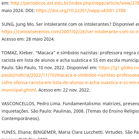
em:
http://periodicos.est.edu.br/index.php/nepp/article/view/27
maio 2024. DOI:
https://doi.org/10.22351/nepp.v43i01.2788
SUNG, Jung Mo. Ser intolerante com os intolerantes? Disponível 
https://comoviveremos.com/2007/02/26/ser-intolerante-com-os-in
Acesso em: 28 maio 2024.
TOMAZ, Kleber. “Macaca” e símbolos nazistas: professora negra d
racista em lista de alunos e acha suástica e SS em escola municipa
Paulo. São Paulo, 10 nov. 2022. Disponível em:
https://g1.globo.c
paulo/noticia/2022/11/10/macaca-e-simbolos-nazistas-professor
sofre-ofensa-racista-em-lista-de-alunos-e-acha-suastica-e-ss-em-
municipal.ghtml
. Acesso em: 22 nov. 2022.
VASCONCELLOS, Pedro Lima. Fundamentalismo: matrizes, presen
inquietações. São Paulo: Paulinas, 2008. (Temas do Ensino Religi
Contemporâneos).
YUNES, Eliana; BINGEMER, Maria Clara Lucchetti. Virtudes. São Pau