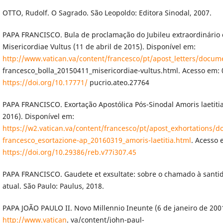
OTTO, Rudolf. O Sagrado. São Leopoldo: Editora Sinodal, 2007.
PAPA FRANCISCO. Bula de proclamação do Jubileu extraordinário 
Misericordiae Vultus (11 de abril de 2015). Disponível em:
http://www.vatican.va/content/francesco/pt/apost_letters/docum
francesco_bolla_20150411_misericordiae-vultus.html. Acesso em: 
https://doi.org/10.17771/
pucrio.ateo.27764
PAPA FRANCISCO. Exortação Apostólica Pós-Sinodal Amoris laetiti
2016). Disponível em:
https://w2.vatican.va/content/francesco/pt/apost_exhortations/
francesco_esortazione-ap_20160319_amoris-laetitia.html
. Acesso 
https://doi.org/10.29386/reb.v77i307.45
PAPA FRANCISCO. Gaudete et exsultate: sobre o chamado à sant
atual. São Paulo: Paulus, 2018.
PAPA JOÃO PAULO II. Novo Millennio Ineunte (6 de janeiro de 2001
http://www.vatican
. va/content/john-paul-