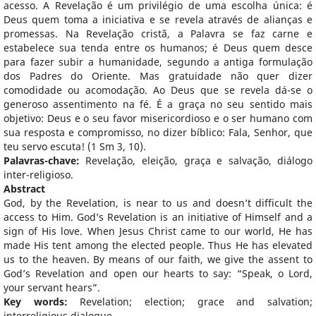
acesso. A Revelação é um privilégio de uma escolha única: é
Deus quem toma a iniciativa e se revela através de alianças e
promessas. Na Revelação cristã, a Palavra se faz carne e
estabelece sua tenda entre os humanos; é Deus quem desce
para fazer subir a humanidade, segundo a antiga formulação
dos Padres do Oriente. Mas gratuidade não quer dizer
comodidade ou acomodação. Ao Deus que se revela dá-se o
generoso assentimento na fé. É a graça no seu sentido mais
objetivo: Deus e o seu favor misericordioso e o ser humano com
sua resposta e compromisso, no dizer bíblico: Fala, Senhor, que
teu servo escuta! (1 Sm 3, 10).
Palavras-chave:
Revelação, eleição, graça e salvação, diálogo
inter-religioso.
Abstract
God, by the Revelation, is near to us and doesn’t difficult the
access to Him. God’s Revelation is an initiative of Himself and a
sign of His love. When Jesus Christ came to our world, He has
made His tent among the elected people. Thus He has elevated
us to the heaven. By means of our faith, we give the assent to
God’s Revelation and open our hearts to say: “Speak, o Lord,
your servant hears”.
Key words:
Revelation; election; grace and salvation;
interreligious dialogue.