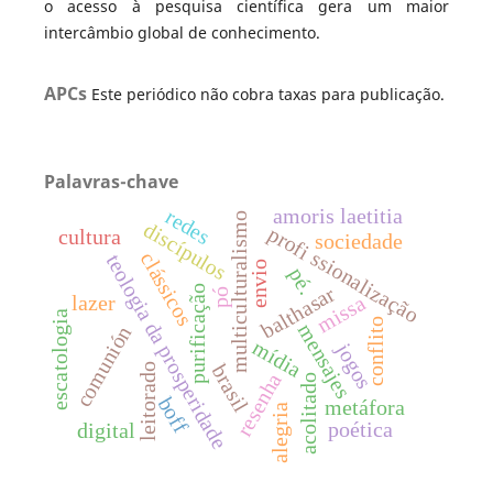
o acesso à pesquisa científica gera um maior
intercâmbio global de conhecimento.
APCs
Este periódico não cobra taxas para publicação.
Palavras-chave
amoris laetitia
redes
multiculturalismo
discípulos
profi ssionalização
cultura
sociedade
clássicos
teologia da prosperidade
envio
pé.
balthasar
purificação
pó
missa
lazer
escatologia
conflito
mensajes
comunión
mídia
jogos
brasil
leitorado
resenha
acolitado
boff
metáfora
alegria
poética
digital