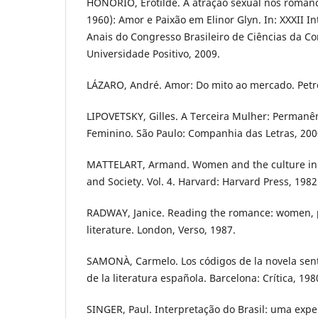
HONÓRIO, Erotilde. A atração sexual nos romanc
1960): Amor e Paixão em Elinor Glyn. In: XXXII In
Anais do Congresso Brasileiro de Ciências da Co
Universidade Positivo, 2009.
LÁZARO, André. Amor: Do mito ao mercado. Petró
LIPOVETSKY, Gilles. A Terceira Mulher: Permanê
Feminino. São Paulo: Companhia das Letras, 200
MATTELART, Armand. Women and the culture ind
and Society. Vol. 4. Harvard: Harvard Press, 1982
RADWAY, Janice. Reading the romance: women, 
literature. London, Verso, 1987.
SAMONÀ, Carmelo. Los códigos de la novela senti
de la literatura española. Barcelona: Crítica, 198
SINGER, Paul. Interpretação do Brasil: uma exper