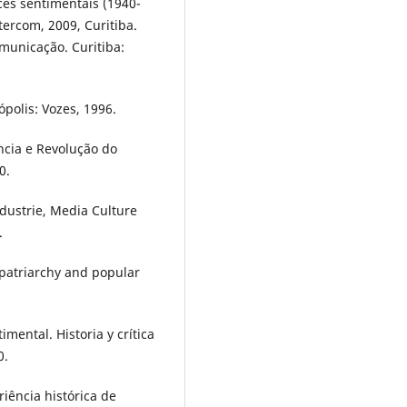
es sentimentais (1940-
tercom, 2009, Curitiba.
municação. Curitiba:
polis: Vozes, 1996.
ncia e Revolução do
0.
ustrie, Media Culture
.
patriarchy and popular
mental. Historia y crítica
0.
iência histórica de