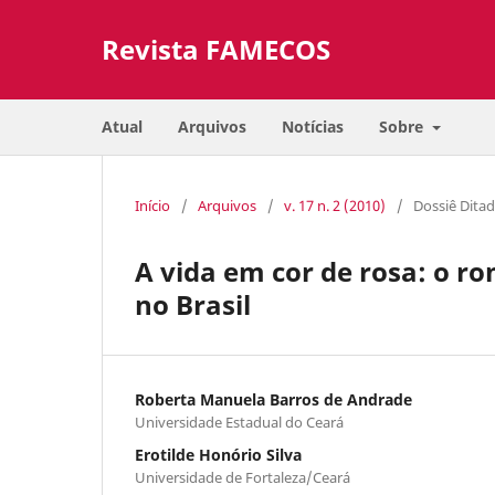
Revista FAMECOS
Atual
Arquivos
Notícias
Sobre
Início
/
Arquivos
/
v. 17 n. 2 (2010)
/
Dossiê Dita
A vida em cor de rosa: o r
no Brasil
Roberta Manuela Barros de Andrade
Universidade Estadual do Ceará
Erotilde Honório Silva
Universidade de Fortaleza/Ceará