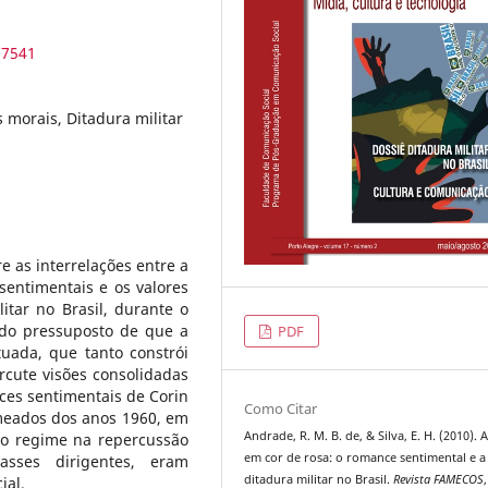
.7541
 morais, Ditadura militar
re as interrelações entre a
sentimentais e os valores
itar no Brasil, durante o
 do pressuposto de que a
PDF
tuada, que tanto constrói
rcute visões consolidadas
ces sentimentais de Corin
Como Citar
meados dos anos 1960, em
Andrade, R. M. B. de, & Silva, E. H. (2010). 
do regime na repercussão
em cor de rosa: o romance sentimental e a
asses dirigentes, eram
ditadura militar no Brasil.
Revista FAMECOS
ial.