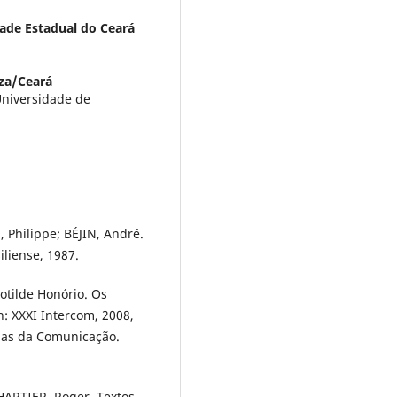
ade Estadual do Ceará
eza/Ceará
Universidade de
 Philippe; BÉJIN, André.
iliense, 1987.
otilde Honório. Os
n: XXXI Intercom, 2008,
cias da Comunicação.
ARTIER, Roger. Textos,