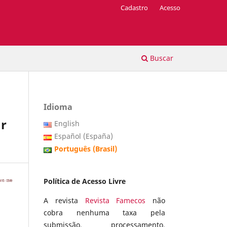
Cadastro
Acesso
Buscar
Idioma
ar
English
Español (España)
Português (Brasil)
Política de Acesso Livre
A revista
Revista Famecos
não
cobra nenhuma taxa pela
submissão, processamento,