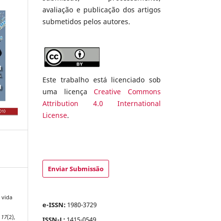
avaliação e publicação dos artigos
submetidos pelos autores.
Este trabalho está licenciado sob
uma licença
Creative Commons
Attribution 4.0 International
License
.
Enviar Submissão
A vida
e-ISSN:
1980-3729
,
17
(2),
ISSN-L:
1415-0549