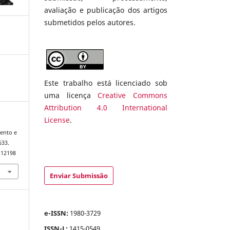
avaliação e publicação dos artigos
submetidos pelos autores.
Este trabalho está licenciado sob
uma licença
Creative Commons
Attribution 4.0 International
License
.
mento e
633.
.12198
Enviar Submissão
e-ISSN:
1980-3729
ISSN-L:
1415-0549