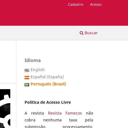
Cadastro
Acesso
Buscar
Idioma
English
Español (España)
Português (Brasil)
Política de Acesso Livre
A revista
Revista Famecos
não
cobra nenhuma taxa pela
submissão, processamento,