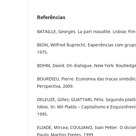
Referências
BATAILLE, Georges. La part maudite. Lisboa: Fim
BION, Wilfred Ruprecht. Experiências com grupo
1975.
BOHM, David. On dialogue. New York: Routledge
BOURDIEU, Pierre. Economia das trocas simbólic
Perspectiva, 2009.
DELEUZE, Gilles; GUATTARI, Félix. Segundo platô
lobos. In: Mil Platôs – Capitalismo e Esquizofreni
1995.
ELIADE, Mircea; COULIANO, Ioan Petter. O dicion
Paulo: Martins Fontes, 1999.