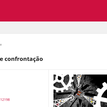
de
 e confrontação
.12198