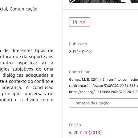
Social, Comunicação
PDF
Publicado
 de diferentes tipos de
2014-01-13
trutura que dá suporte aos
quatro aspectos: a) a
ágios subjetivos de uma
Como Citar
s dialógicas adequadas a
Gomes, M. B. (2014). Em conflito: conheci
 e contexto do conflito e
confrontação.
Revista FAMECOS
,
20
(3), 618–
liderança. A conclusão
https://doi.org/10.15448/1980-3729.2013.3
 princípios universais de
apital) e a dívida (ou o
Fomatos de Citação
Edição
v. 20 n. 3 (2013)