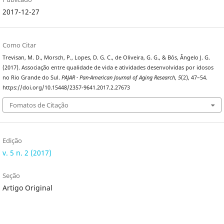
2017-12-27
Como Citar
Trevisan, M. D., Morsch, P., Lopes, D. G. C., de Oliveira, G. G., & Bós, Ângelo J. G.
(2017). Associação entre qualidade de vida e atividades desenvolvidas por idosos
no Rio Grande do Sul.
PAJAR - Pan-American Journal of Aging Research
,
5
(2), 47–54.
https://doi.org/10.15448/2357-9641.2017.2.27673
Fomatos de Citação
Edição
v. 5 n. 2 (2017)
Seção
Artigo Original