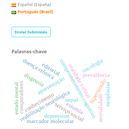
Español (España)
Português (Brasil)
Enviar Submissão
Palavras-chave
oncologia
doença crônica
comprometimento cognitivo
editorial
realidade virtual
disgeusia
prevalência
apresentação
hipertensão
computadores
neoplasias
estado mental
reabilitação neurológica
conhecimento
mortalidade
nepal
estomia
serviço social
depression
marcador molecular