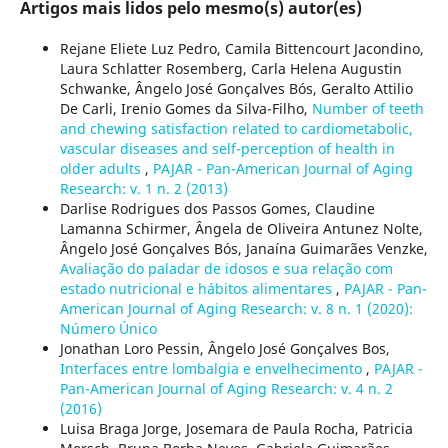
Artigos mais lidos pelo mesmo(s) autor(es)
Rejane Eliete Luz Pedro, Camila Bittencourt Jacondino,
Laura Schlatter Rosemberg, Carla Helena Augustin
Schwanke, Ângelo José Gonçalves Bós, Geralto Attilio
De Carli, Irenio Gomes da Silva-Filho,
Number of teeth
and chewing satisfaction related to cardiometabolic,
vascular diseases and self-perception of health in
older adults
,
PAJAR - Pan-American Journal of Aging
Research: v. 1 n. 2 (2013)
Darlise Rodrigues dos Passos Gomes, Claudine
Lamanna Schirmer, Ângela de Oliveira Antunez Nolte,
Ângelo José Gonçalves Bós, Janaína Guimarães Venzke,
Avaliação do paladar de idosos e sua relação com
estado nutricional e hábitos alimentares
,
PAJAR - Pan-
American Journal of Aging Research: v. 8 n. 1 (2020):
Número Único
Jonathan Loro Pessin, Ângelo José Gonçalves Bos,
Interfaces entre lombalgia e envelhecimento
,
PAJAR -
Pan-American Journal of Aging Research: v. 4 n. 2
(2016)
Luisa Braga Jorge, Josemara de Paula Rocha, Patricia