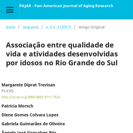
PAJAR - Pan-American Journal of Aging Research
Início
/
Arquivos
/
v. 5 n. 2 (2017)
/
Artigo Original
Associação entre qualidade de
vida e atividades desenvolvidas
por idosos no Rio Grande do Sul
Margarete Diprat Trevisan
PUCRS
http://orcid.org/0000-0002-9711-7525
Patricia Morsch
Diene Gomes Colvara Lopes
Gabriela Guimarães de Oliveira
Ângelo José Gonçalves Bós