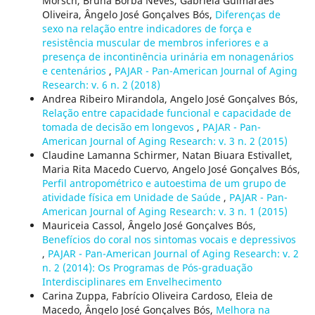
Morsch, Bruna Borba Neves, Gabriela Guimarães
Oliveira, Ângelo José Gonçalves Bós,
Diferenças de
sexo na relação entre indicadores de força e
resistência muscular de membros inferiores e a
presença de incontinência urinária em nonagenários
e centenários
,
PAJAR - Pan-American Journal of Aging
Research: v. 6 n. 2 (2018)
Andrea Ribeiro Mirandola, Angelo José Gonçalves Bós,
Relação entre capacidade funcional e capacidade de
tomada de decisão em longevos
,
PAJAR - Pan-
American Journal of Aging Research: v. 3 n. 2 (2015)
Claudine Lamanna Schirmer, Natan Biuara Estivallet,
Maria Rita Macedo Cuervo, Angelo José Gonçalves Bós,
Perfil antropométrico e autoestima de um grupo de
atividade física em Unidade de Saúde
,
PAJAR - Pan-
American Journal of Aging Research: v. 3 n. 1 (2015)
Mauriceia Cassol, Ângelo José Gonçalves Bós,
Benefícios do coral nos sintomas vocais e depressivos
,
PAJAR - Pan-American Journal of Aging Research: v. 2
n. 2 (2014): Os Programas de Pós-graduação
Interdisciplinares em Envelhecimento
Carina Zuppa, Fabrício Oliveira Cardoso, Eleia de
Macedo, Ângelo José Gonçalves Bós,
Melhora na