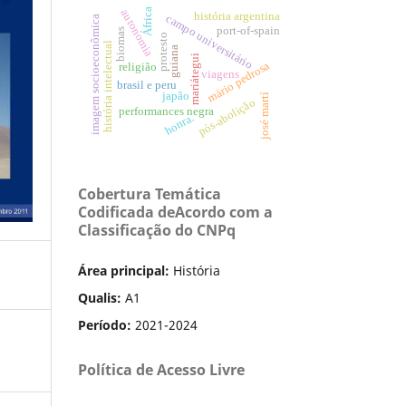
África
autonomia
história argentina
campo universitário
imagem socioeconômica
port-of-spain
biomas
protesto
história intelectual
guiana
mariátegui
mário pedrosa
religião
viagens
brasil e peru
japão
josé martí
pós-abolição
performances negra
honra.
Cobertura Temática
Codificada deAcordo com a
Classificação do CNPq
Área principal:
História
Qualis:
A1
Período:
2021-2024
Política de Acesso Livre