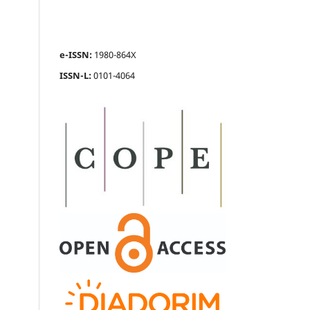
e-ISSN:
1980-864X
ISSN-L:
0101-4064