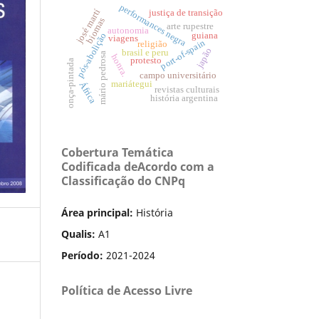
performances negra
josé martí
justiça de transição
biomas
arte rupestre
autonomia
pós-abolição
guiana
viagens
port-of-spain
religião
japão
brasil e peru
mário pedrosa
honra.
protesto
onça-pintada
campo universitário
mariátegui
África
revistas culturais
história argentina
Cobertura Temática
Codificada deAcordo com a
Classificação do CNPq
Área principal:
História
Qualis:
A1
Período:
2021-2024
Política de Acesso Livre