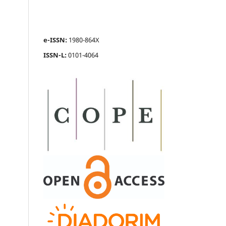
e-ISSN:
1980-864X
ISSN-L:
0101-4064