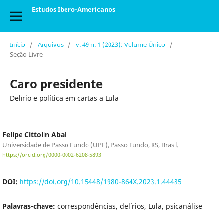
Estudos Ibero-Americanos
Início
/
Arquivos
/
v. 49 n. 1 (2023): Volume Único
/
Seção Livre
Caro presidente
Delírio e política em cartas a Lula
Felipe Cittolin Abal
Universidade de Passo Fundo (UPF), Passo Fundo, RS, Brasil.
https://orcid.org/0000-0002-6208-5893
DOI:
https://doi.org/10.15448/1980-864X.2023.1.44485
Palavras-chave:
correspondências, delírios, Lula, psicanálise