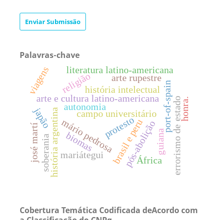
Enviar Submissão
Palavras-chave
literatura latino-americana
viagens
religião
arte rupestre
port-of-spain
história intelectual
arte e cultura latino-americana
errorismo de estado
honra.
autonomia
japão
história argentina
campo universitário
protesto
mário pedrosa
brasil e peru
pós-abolição
josé martí
guiana
biomas
soberania
mariátegui
África
Cobertura Temática Codificada deAcordo com
a Classificação do CNPq