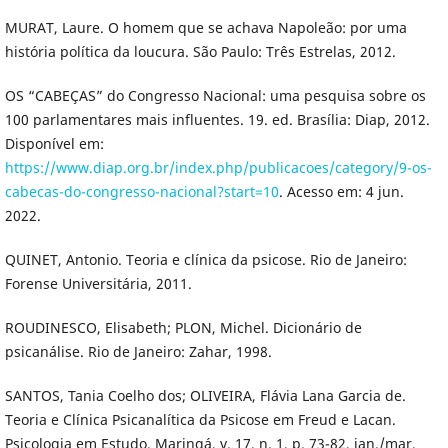
MURAT, Laure. O homem que se achava Napoleão: por uma
história política da loucura. São Paulo: Três Estrelas, 2012.
OS “CABEÇAS” do Congresso Nacional: uma pesquisa sobre os
100 parlamentares mais influentes. 19. ed. Brasília: Diap, 2012.
Disponível em:
https://www.diap.org.br/index.php/publicacoes/category/9-os-
cabecas-do-congresso-nacional?start=10
. Acesso em: 4 jun.
2022.
QUINET, Antonio. Teoria e clínica da psicose. Rio de Janeiro:
Forense Universitária, 2011.
ROUDINESCO, Elisabeth; PLON, Michel. Dicionário de
psicanálise. Rio de Janeiro: Zahar, 1998.
SANTOS, Tania Coelho dos; OLIVEIRA, Flávia Lana Garcia de.
Teoria e Clínica Psicanalítica da Psicose em Freud e Lacan.
Psicologia em Estudo, Maringá, v. 17, n. 1, p. 73-82, jan./mar.