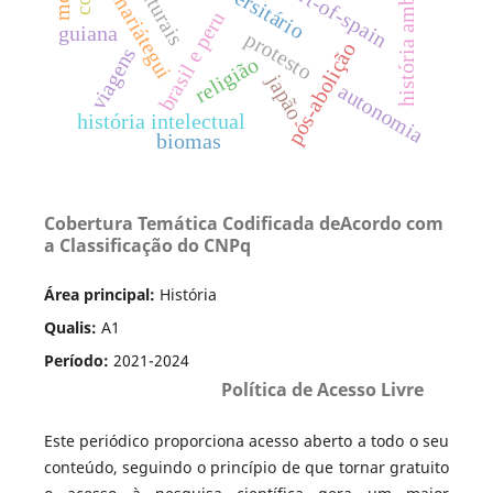
história ambiental
port-of-spain
mariátegui
brasil e peru
guiana
protesto
pós-abolição
viagens
religião
japão
autonomia
história intelectual
biomas
Cobertura Temática Codificada deAcordo com
a Classificação do CNPq
Área principal:
História
Qualis:
A1
Período:
2021-2024
Política de Acesso Livre
Este periódico proporciona acesso aberto a todo o seu
conteúdo, seguindo o princípio de que tornar gratuito