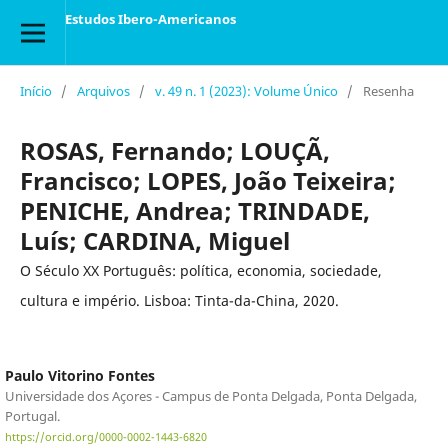
Estudos Ibero-Americanos
Início
/
Arquivos
/
v. 49 n. 1 (2023): Volume Único
/
Resenha
ROSAS, Fernando; LOUÇÃ,
Francisco; LOPES, João Teixeira;
PENICHE, Andrea; TRINDADE,
Luís; CARDINA, Miguel
O Século XX Português: política, economia, sociedade,
cultura e império. Lisboa: Tinta-da-China, 2020.
Paulo Vitorino Fontes
Universidade dos Açores - Campus de Ponta Delgada, Ponta Delgada,
Portugal.
https://orcid.org/0000-0002-1443-6820