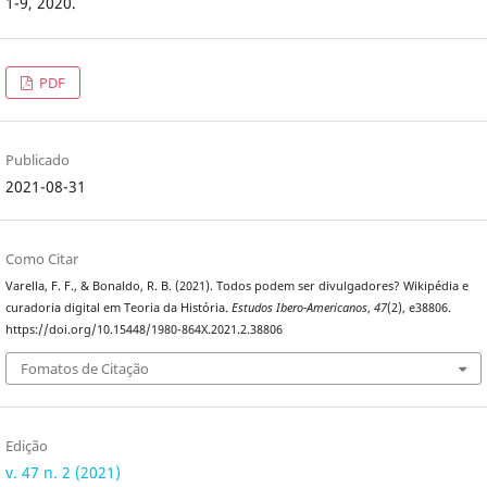
1-9, 2020.
PDF
Publicado
2021-08-31
Como Citar
Varella, F. F., & Bonaldo, R. B. (2021). Todos podem ser divulgadores? Wikipédia e
curadoria digital em Teoria da História.
Estudos Ibero-Americanos
,
47
(2), e38806.
https://doi.org/10.15448/1980-864X.2021.2.38806
Fomatos de Citação
Edição
v. 47 n. 2 (2021)