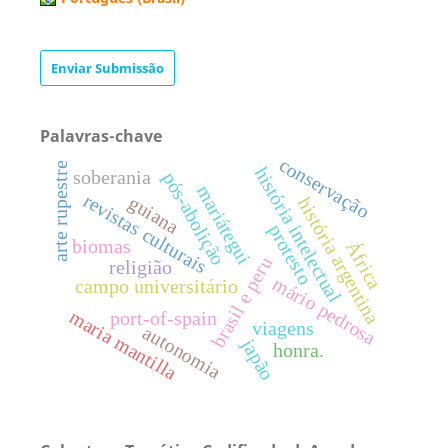
Enviar Submissão
Palavras-chave
conservação
arte rupestre
história intelectual
soberania
pós-abolição
mariátegui
revistas culturais
guiana
história argentina
protesto
biomas
África
brasil e peru
religião
mário pedrosa
campo universitário
maria mantilla
port-of-spain
viagens
autonomia
japão
honra.