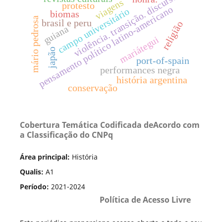
violência. transição. discursos.
viagens
protesto
pensamento político latino-americano
campo universitário
biomas
mário pedrosa
brasil e peru
religião
guiana
mariátegui
japão
port-of-spain
performances negra
história argentina
conservação
Cobertura Temática Codificada deAcordo com
a Classificação do CNPq
Área principal:
História
Qualis:
A1
Período:
2021-2024
Política de Acesso Livre