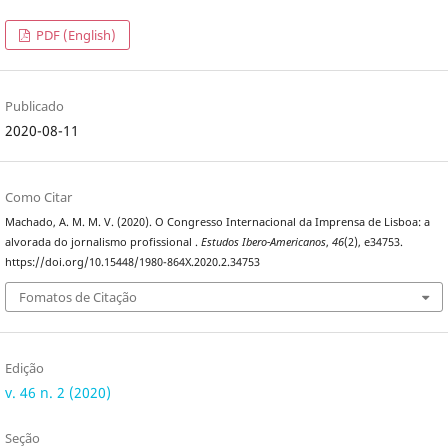
PDF (English)
Publicado
2020-08-11
Como Citar
Machado, A. M. M. V. (2020). O Congresso Internacional da Imprensa de Lisboa: a
alvorada do jornalismo profissional .
Estudos Ibero-Americanos
,
46
(2), e34753.
https://doi.org/10.15448/1980-864X.2020.2.34753
Fomatos de Citação
Edição
v. 46 n. 2 (2020)
Seção