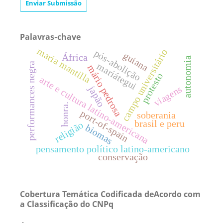
Enviar Submissão
Palavras-chave
maria mantilla
campo universitário
pós-abolição
guiana
África
autonomia
performances negra
mariátegui
mário pedrosa
protesto
arte e cultura latino-americana
viagens
japão
honra.
port-of-spain
soberania
brasil e peru
religião
biomas
pensamento político latino-americano
conservação
Cobertura Temática Codificada deAcordo com
a Classificação do CNPq