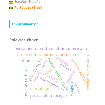
Español (España)
Português (Brasil)
Enviar Submissão
Palavras-chave
pensamento político latino-americano
arte e cultura latino-americana
errorismo de estado
religião
campo universitário
port-of-spain
pós-abolição
biomas
brasil e peru
guiana
revistas culturais
japão
protesto
África
mário pedrosa
viagens
honra.
mariátegui
justiça de transição