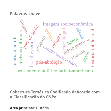
Palavras-chave
biomas
imagem socioeconômica
port-of-spain
África
guiana
mariátegui
história intelectual
revistas culturais
religião
protesto
honra.
maria mantilla
mário pedrosa
brasil e peru
campo universitário
viagens
japão
pós-abolição
pensamento político latino-americano
Cobertura Temática Codificada deAcordo com
a Classificação do CNPq
Área principal:
História