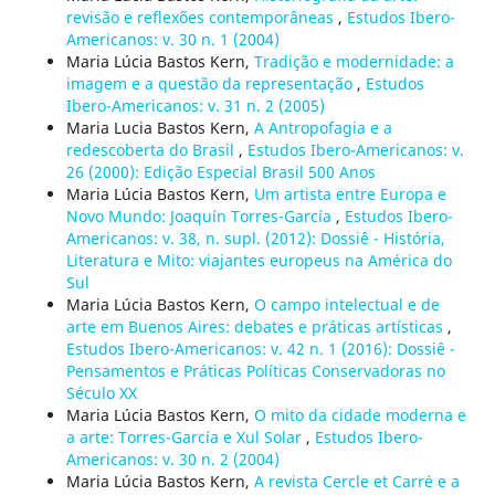
revisão e reflexões contemporâneas
,
Estudos Ibero-
Americanos: v. 30 n. 1 (2004)
Maria Lúcia Bastos Kern,
Tradição e modernidade: a
imagem e a questão da representação
,
Estudos
Ibero-Americanos: v. 31 n. 2 (2005)
Maria Lucia Bastos Kern,
A Antropofagia e a
redescoberta do Brasil
,
Estudos Ibero-Americanos: v.
26 (2000): Edição Especial Brasil 500 Anos
Maria Lúcia Bastos Kern,
Um artista entre Europa e
Novo Mundo: Joaquín Torres-García
,
Estudos Ibero-
Americanos: v. 38, n. supl. (2012): Dossiê - História,
Literatura e Mito: viajantes europeus na América do
Sul
Maria Lúcia Bastos Kern,
O campo intelectual e de
arte em Buenos Aires: debates e práticas artísticas
,
Estudos Ibero-Americanos: v. 42 n. 1 (2016): Dossiê -
Pensamentos e Práticas Políticas Conservadoras no
Século XX
Maria Lúcia Bastos Kern,
O mito da cidade moderna e
a arte: Torres-García e Xul Solar
,
Estudos Ibero-
Americanos: v. 30 n. 2 (2004)
Maria Lúcia Bastos Kern,
A revista Cercle et Carré e a