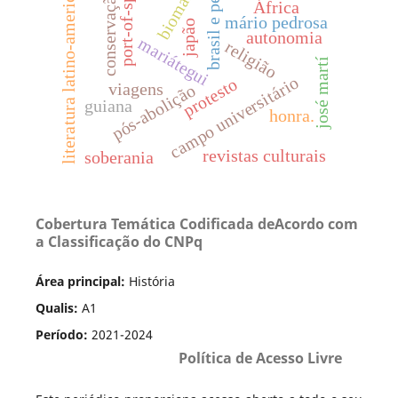
literatura latino-americana
port-of-spain
brasil e peru
biomas
conservação
África
mário pedrosa
japão
autonomia
mariátegui
religião
josé martí
campo universitário
protesto
viagens
pós-abolição
guiana
honra.
revistas culturais
soberania
Cobertura Temática Codificada deAcordo com
a Classificação do CNPq
Área principal:
História
Qualis:
A1
Período:
2021-2024
Política de Acesso Livre