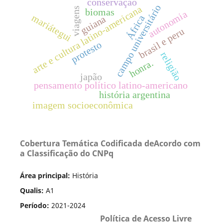
conservação
campo universitário
arte e cultura latino-americana
viagens
biomas
autonomia
mariátegui
guiana
África
brasil e peru
protesto
religião
honra.
japão
pensamento político latino-americano
história argentina
imagem socioeconômica
Cobertura Temática Codificada deAcordo com
a Classificação do CNPq
Área principal:
História
Qualis:
A1
Período:
2021-2024
Política de Acesso Livre