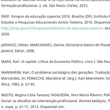
formação profissional. 2. ed. São Paulo: Cortez, 2015.
INEP. Sinopse da educação superior 2018. Brasília (DF): Instituto
Estudos e Pesquisas Educacionais Anísio Teixeira, 2018. Disponíve
http://inep.gov.br/sinopsesestatisticas-da-educacao-superior
. Ac
2020.
JAPIASSÚ, Hilton; MARCONDES, Danilo. Dicionário básico de filosofi
Janeiro: Zahar, 2008.
MARX, Karl. O capital: crítica da Economia Política. Livro I. São Pa
MANNHEIM, Karl. O problema sociológico das gerações. Tradução
Marcondes. In: FORACCHI, Marialice M. (org.). Karl Mannheim: Soc
Ática, 1982. p. 67-95.
MIOTO, Regina Celia Tamaso; NOGUEIRA, Vera Maria Ribeiro. Políti
Social: os desafios da intervenção profissional. Revista katálysis, Fl
n. espe, p. 61-71, 2013. Disponível em: