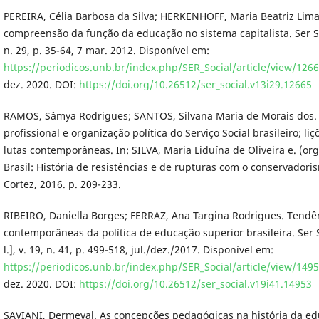
PEREIRA, Célia Barbosa da Silva; HERKENHOFF, Maria Beatriz Lima
compreensão da função da educação no sistema capitalista. Ser Socia
n. 29, p. 35-64, 7 mar. 2012. Disponível em:
https://periodicos.unb.br/index.php/SER_Social/article/view/126
dez. 2020. DOI:
https://doi.org/10.26512/ser_social.v13i29.12665
RAMOS, Sâmya Rodrigues; SANTOS, Silvana Maria de Morais dos. 
profissional e organização política do Serviço Social brasileiro; liç
lutas contemporâneas. In: SILVA, Maria Liduína de Oliveira e. (org.
Brasil: História de resistências e de rupturas com o conservadori
Cortez, 2016. p. 209-233.
RIBEIRO, Daniella Borges; FERRAZ, Ana Targina Rodrigues. Tendê
contemporâneas da política de educação superior brasileira. Ser Soc
l.], v. 19, n. 41, p. 499-518, jul./dez./2017. Disponível em:
https://periodicos.unb.br/index.php/SER_Social/article/view/149
dez. 2020. DOI:
https://doi.org/10.26512/ser_social.v19i41.14953
SAVIANI, Dermeval. As concepções pedagógicas na história da edu