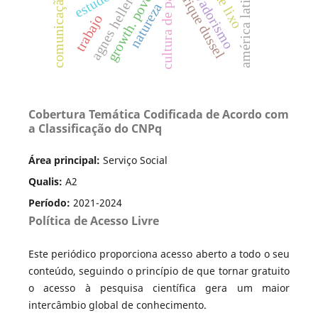
américa latina e caribe
conservadorismo
enrique dussel
cultura de paz
agnes heller
natureza
trabajo
Cobertura Temática Codificada de Acordo com
a Classificação do CNPq
Área principal:
Serviço Social
Qualis:
A2
Período:
2021-2024
Política de Acesso Livre
Este periódico proporciona acesso aberto a todo o seu
conteúdo, seguindo o princípio de que tornar gratuito
o acesso à pesquisa científica gera um maior
intercâmbio global de conhecimento.