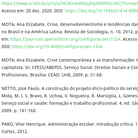
https://www.scielo.br/j/rk/a/HC4Drwd89pyhpRb8fK3cr4S/?forma
Acesso em: 20 dez. 2020. DOI:
https://doi.org/10.1590/S1414-49
MOTA, Ana Elizabete. Crise, desenvolvimentismo e tendências das 
no Brasil e na América Latina. Revista de Sociologia, n. 10, 2012, p
em:
https://journals.openedition.org/configuracoes/1324
. Acesso
DOI:
https://doi.org/10.4000/configuracoes.1324
MOTA, Ana Elizabete. Crise contemporânea e as transformações 
capitalista. In: CFESS/ABEPSS. Serviço Social: Direitos Sociais e C
Profissionais. Brasília: CEAD: UnB, 2009. p. 51-68.
NETTO, José Paulo. A construção do projeto ético-político do serviço
Mota, M. I. S. Bravo, R. Uchoa, V. Nogueira, R. Marsiglia, L. Gomes;
Serviço social e saúde: formação e trabalho profissional. 4. ed. Sã
2009. p. 141-160.
PARO, Vitor Henrique. Administração escolar: introdução crítica. 1
Cortez, 2012.