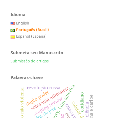
Idioma
English
Português (Brasil)
Español (España)
Submeta seu Manuscrito
Submissão de artigos
Palavras-chave
growth. poverty. latin america
revolução russa
soberania alimentar
comunicação não violenta
duplo poder
cotidiano
scoping review
coletor de lixo
ciência
estudos de paz