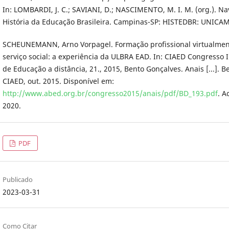
In: LOMBARDI, J. C.; SAVIANI, D.; NASCIMENTO, M. I. M. (org.). N
História da Educação Brasileira. Campinas-SP: HISTEDBR: UNICAM
SCHEUNEMANN, Arno Vorpagel. Formação profissional virtualme
serviço social: a experiência da ULBRA EAD. In: CIAED Congresso 
de Educação a distância, 21., 2015, Bento Gonçalves. Anais [...]. 
CIAED, out. 2015. Disponível em:
http://www.abed.org.br/congresso2015/anais/pdf/BD_193.pdf
. A
2020.
PDF
Publicado
2023-03-31
Como Citar