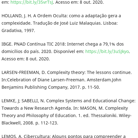
em:
https://bit.ly/35vrTsJ
. Acesso em: 8 out. 2020.
HOLLAND, J. H. A Ordem Oculta: como a adaptação gera a
complexidade. Tradução de José Luiz Malaquias. Lisboa:
Gradativa, 1997.
IBGE. PNAD Contínua TIC 2018: Internet chega a 79,1% dos
domicílios do país. 2020. Disponível em:
https://bit.ly/3uSJkyo
.
Acesso em: 8 out. 2020.
LARSEN-FREEMAN, D. Complexity theory: The lessons continue.
In:Celebration of Diane Larsen-Freeman. Amsterdam.John
Benjamins Publishing Company, 2017. p. 11-50.
LEMKE, J; SABELLI, N. Complex Systems and Educational Change:
Towards a New Research Agenda. In: MASON, M. Complexity
Theory and Philosophy of Education. 1. ed. Thessaloniki. Wiley-
Blackwell, 2008. p. 112-123.
LEMOS, A. Cibercultura: Alguns pontos para compreender a