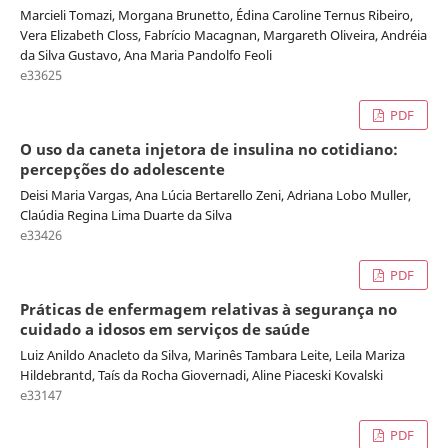
Marcieli Tomazi, Morgana Brunetto, Édina Caroline Ternus Ribeiro,
Vera Elizabeth Closs, Fabrício Macagnan, Margareth Oliveira, Andréia
da Silva Gustavo, Ana Maria Pandolfo Feoli
e33625
PDF
O uso da caneta injetora de insulina no cotidiano:
percepções do adolescente
Deisi Maria Vargas, Ana Lúcia Bertarello Zeni, Adriana Lobo Muller,
Claúdia Regina Lima Duarte da Silva
e33426
PDF
Práticas de enfermagem relativas à segurança no
cuidado a idosos em serviços de saúde
Luiz Anildo Anacleto da Silva, Marinês Tambara Leite, Leila Mariza
Hildebrantd, Taís da Rocha Giovernadi, Aline Piaceski Kovalski
e33147
PDF