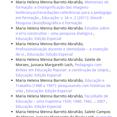
Maria Helena Menna Barreto Abrahão,
Memoriais de
formação: a (re)significação das imagens-
lembranças/recordações-referências para a pedagoga
em formação
,
Educação: v. 34 n. 2 (2011): Dossiê -
Pesquisa (Auto)biográfica e Formação
Maria Helena Menna Barreto Abrahão,
Estudos sobre
o erro construtivo – uma pesquisa dialógica
,
Educação: Edição Especial
Maria Helena Menna Barreto Abrahão,
Profissionalização docente e identidade – a invenção
de si
,
Educação: Edição Especial
Maria Helena Menna Barreto Abrahão, Salete de
Moraes, Jussara Margareth Loch,
Pedagogia com
ênfase em Educação Popular: a construção da utopia
,
Educação: Edição Especial
Maria Helena Menna Barreto Abrahão,
Educação e
Trabalho (1988 a 1997): pesquisando com histórias de
vida
,
Educação: Edição Especial
Maria Helena Menna Barreto Abrahão,
Faculdade de
Educação – uma trajetória 1939; 1940; 1942...; 2007
,
Educação: Edição Especial
Maria Helena Menna Barreto Abrahão, Salete Campos
de Moraes, Jussara Margarete de Paula Loch,
Curso de