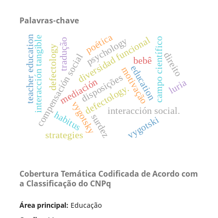
Palavras-chave
poética
teacher education
interacción tangible
diversidad funcional
psychology
campo científico
tradução
defectology
direito
compensación social
bebê
education
motivação
disposições
mediación
luria
defectology.
vygotsky
interacción social.
habitus
surdez
vygotski
strategies
Cobertura Temática Codificada de Acordo com
a Classificação do CNPq
Área principal:
Educação