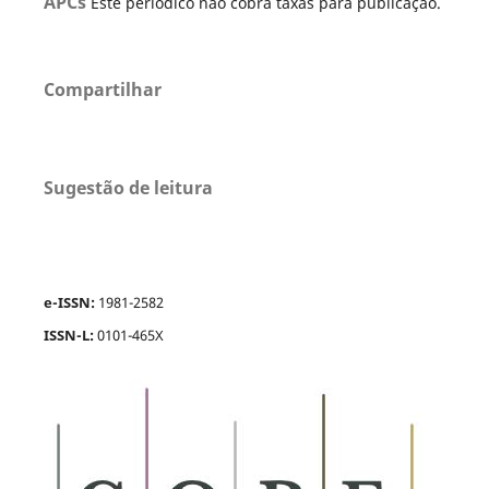
APCs
Este periódico não cobra taxas para publicação.
Compartilhar
Sugestão de leitura
e-ISSN:
1981-2582
ISSN-L:
0101-465X