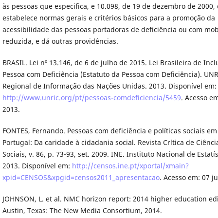
às pessoas que especifica, e 10.098, de 19 de dezembro de 2000,
estabelece normas gerais e critérios básicos para a promoção da
acessibilidade das pessoas portadoras de deficiência ou com mob
reduzida, e dá outras providências.
BRASIL. Lei nº 13.146, de 6 de julho de 2015. Lei Brasileira de Inc
Pessoa com Deficiência (Estatuto da Pessoa com Deficiência). UNR
Regional de Informação das Nações Unidas. 2013. Disponível em:
http://www.unric.org/pt/pessoas-comdeficiencia/5459
. Acesso em
2013.
FONTES, Fernando. Pessoas com deficiência e políticas sociais em
Portugal: Da caridade à cidadania social. Revista Crítica de Ciênci
Sociais, v. 86, p. 73-93, set. 2009. INE. Instituto Nacional de Estatís
2013. Disponível em:
http://censos.ine.pt/xportal/xmain?
xpid=CENSOS&xpgid=censos2011_apresentacao
. Acesso em: 07 ju
JOHNSON, L. et al. NMC horizon report: 2014 higher education edi
Austin, Texas: The New Media Consortium, 2014.