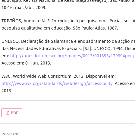
educação. Revista Nacional de Reabilitação (Reação). São Paulo, an
10-16, mar./abr. 2009.
TRIVIÑOS, Augusto N. S. Introdução à pesquisa em ciências sociai
pesquisa qualitativa em educação. São Paulo: Atlas, 1987.
UNESCO. Declaração de Salamanca e enquadramento da acção na
das Necessidades Educativas Especiais. [S.l]: UNESCO, 1994. Disp
em:
http://unesdoc.unesco.org/images/0013/001393/139394por.
Acesso em: 01 jun. 2013.
W3C. World Wide Web Consortium. 2013. Disponível em:
http://www.w3.org/standards/webdesign/accessibility
. Acesso em
2013.
PDF
Publicado