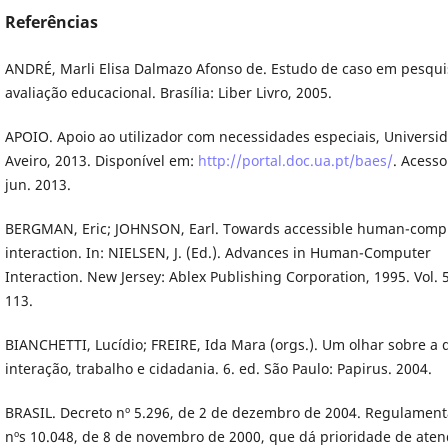
Referências
ANDRÉ, Marli Elisa Dalmazo Afonso de. Estudo de caso em pesqui
avaliação educacional. Brasília: Liber Livro, 2005.
APOIO. Apoio ao utilizador com necessidades especiais, Universi
Aveiro, 2013. Disponível em:
http://portal.doc.ua.pt/baes/
. Acesso
jun. 2013.
BERGMAN, Eric; JOHNSON, Earl. Towards accessible human-comp
interaction. In: NIELSEN, J. (Ed.). Advances in Human-Computer
Interaction. New Jersey: Ablex Publishing Corporation, 1995. Vol. 5
113.
BIANCHETTI, Lucídio; FREIRE, Ida Mara (orgs.). Um olhar sobre a 
interação, trabalho e cidadania. 6. ed. São Paulo: Papirus. 2004.
BRASIL. Decreto nº 5.296, de 2 de dezembro de 2004. Regulamenta
nºs 10.048, de 8 de novembro de 2000, que dá prioridade de ate