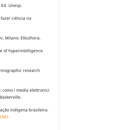
: Ed. Unesp.
 fazer ciência na
i. Milano: Elèuthera.
 of hyperintelligence.
thnographic research
: como i media elettronici
askerville.
ipação indígena brasileira.
/1981-