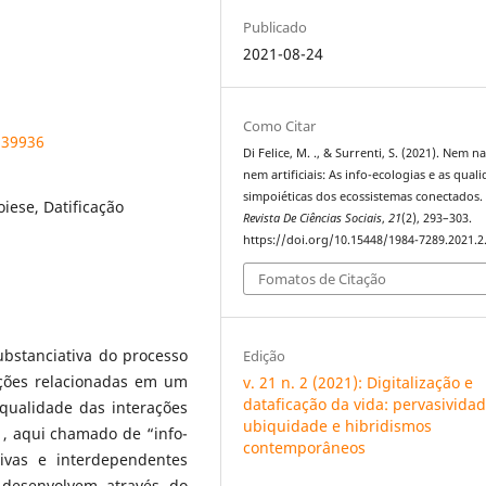
Publicado
2021-08-24
Como Citar
.39936
Di Felice, M. ., & Surrenti, S. (2021). Nem na
nem artificiais: As info-ecologias e as qual
simpoiéticas dos ecossistemas conectados
iese, Datificação
Revista De Ciências Sociais
,
21
(2), 293–303.
https://doi.org/10.15448/1984-7289.2021.2
Fomatos de Citação
ubstanciativa do processo
Edição
rações relacionadas em um
v. 21 n. 2 (2021): Digitalização e
dataficação da vida: pervasividad
 qualidade das interações
ubiquidade e hibridismos
 , aqui chamado de “info-
contemporâneos
tivas e interdependentes
 desenvolvem através do