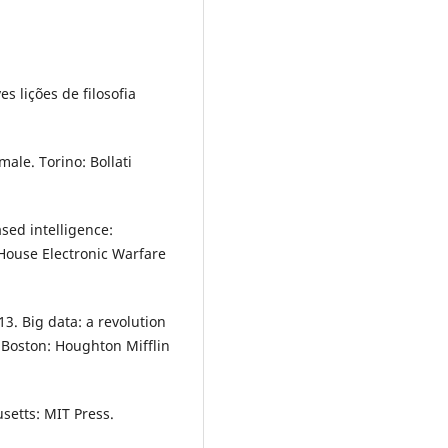
s lições de filosofia
ale. Torino: Bollati
ased intelligence:
 House Electronic Warfare
3. Big data: a revolution
. Boston: Houghton Mifflin
setts: MIT Press.