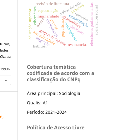
mídias digitais
revisão de literatura
elecciones parlamentarias
possível
aceleración social
cibernética
especulação
educação superior
joinville
emancipação
liminaridade
ciberpolítica
futuro
insegurança
provas.
populismo
cismogênese
dataísmo
grupos de suporte
masculinidade
migração
turais,
resonancia.
hábitos.
idades
.
Civitas:
Cobertura temática
.39936
codificada de acordo com a
classificação do CNPq
Área principal: Sociologia
Qualis: A1
Período: 2021-2024
e,
Política de Acesso Livre