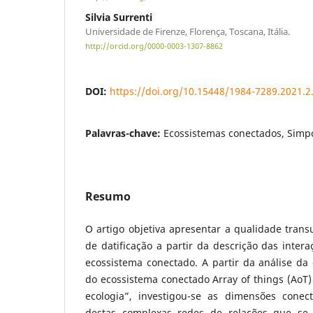
Silvia Surrenti
Universidade de Firenze, Florença, Toscana, Itália.
http://orcid.org/0000-0003-1307-8862
DOI:
https://doi.org/10.15448/1984-7289.2021.2
Palavras-chave:
Ecossistemas conectados, Simpo
Resumo
O artigo objetiva apresentar a qualidade trans
de datificação a partir da descrição das inte
ecossistema conectado. A partir da análise da
do ecossistema conectado Array of things (AoT)
ecologia”, investigou-se as dimensões conec
destas complexas redes de relações que se