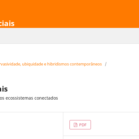
ciais
: pervasividade, ubiquidade e hibridismos contemporâneos
/
ais
dos ecossistemas conectados
PDF