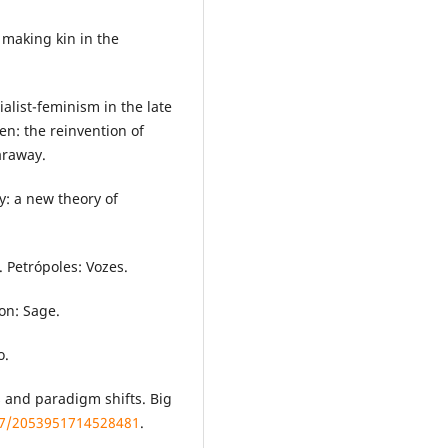
 making kin in the
alist-feminism in the late
n: the reinvention of
araway.
: a new theory of
 Petrópoles: Vozes.
on: Sage.
o.
s and paradigm shifts. Big
177/2053951714528481
.