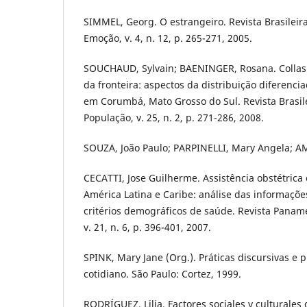
SIMMEL, Georg. O estrangeiro. Revista Brasileir
Emoção, v. 4, n. 12, p. 265-271, 2005.
SOUCHAUD, Sylvain; BAENINGER, Rosana. Collas 
da fronteira: aspectos da distribuição diferenci
em Corumbá, Mato Grosso do Sul. Revista Brasil
População, v. 25, n. 2, p. 271-286, 2008.
SOUZA, João Paulo; PARPINELLI, Mary Angela; AM
CECATTI, Jose Guilherme. Assistência obstétrica
América Latina e Caribe: análise das informações
critérios demográficos de saúde. Revista Panam
v. 21, n. 6, p. 396-401, 2007.
SPINK, Mary Jane (Org.). Práticas discursivas e
cotidiano. São Paulo: Cortez, 1999.
RODRÍGUEZ, Lilia. Factores sociales y culturales