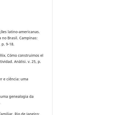
ões latino-americanas.
a no Brasil. Campinas:
p. 9-18.
lix. Cómo construimos el
vidad. Anàlisi. v. 25, p.
r e ciência: uma
: uma genealogia da
.
miliar. Rio de Janeiro: