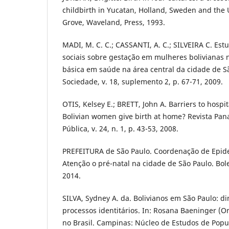
childbirth in Yucatan, Holland, Sweden and the 
Grove, Waveland, Press, 1993.
MADI, M. C. C.; CASSANTI, A. C.; SILVEIRA C. Es
sociais sobre gestação em mulheres bolivianas 
básica em saúde na área central da cidade de S
Sociedade, v. 18, suplemento 2, p. 67-71, 2009.
OTIS, Kelsey E.; BRETT, John A. Barriers to hospi
Bolivian women give birth at home? Revista Pa
Pública, v. 24, n. 1, p. 43-53, 2008.
PREFEITURA de São Paulo. Coordenação de Epide
Atenção o pré-natal na cidade de São Paulo. Bolet
2014.
SILVA, Sydney A. da. Bolivianos em São Paulo: di
processos identitários. In: Rosana Baeninger (Or
no Brasil. Campinas: Núcleo de Estudos de Popul