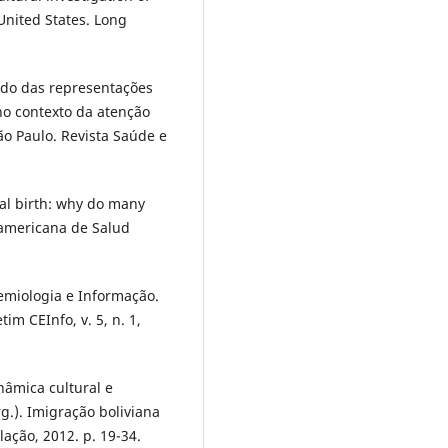
United States. Long
tudo das representações
no contexto da atenção
ão Paulo. Revista Saúde e
tal birth: why do many
namericana de Salud
miologia e Informação.
im CEInfo, v. 5, n. 1,
nâmica cultural e
g.). Imigração boliviana
ação, 2012. p. 19-34.