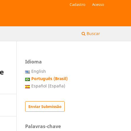
Cadastro
Acesso
Buscar
Idioma
e
English
Português (Brasil)
Español (España)
Enviar Submissão
Palavras-chave