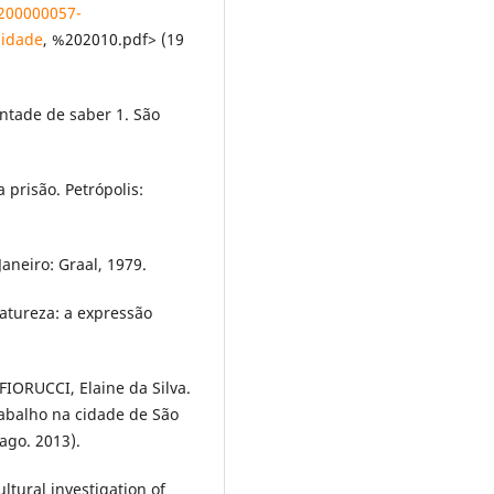
/200000057-
idade
, %202010.pdf> (19
ntade de saber 1. São
 prisão. Petrópolis:
aneiro: Graal, 1979.
atureza: a expressão
FIORUCCI, Elaine da Silva.
rabalho na cidade de São
ago. 2013).
ultural investigation of