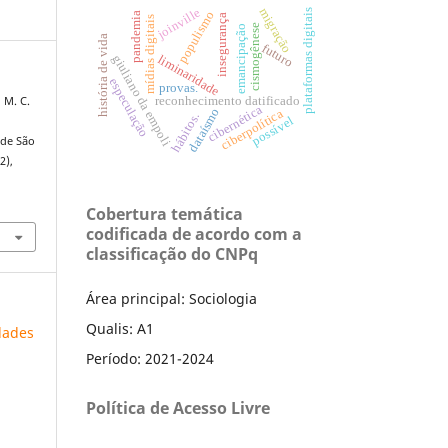
migração
joinville
plataformas digitais
populismo
pandemia
insegurança
mídias digitais
cismogênese
emancipação
história de vida
futuro
giuliano da empoli
liminaridade
especulação
provas.
reconhecimento datificado
, M. C.
cibernética
dataísmo
ciberpolítica
hábitos.
possível
 de São
(2),
Cobertura temática
codificada de acordo com a
classificação do CNPq
Área principal: Sociologia
Qualis: A1
idades
Período: 2021-2024
Política de Acesso Livre