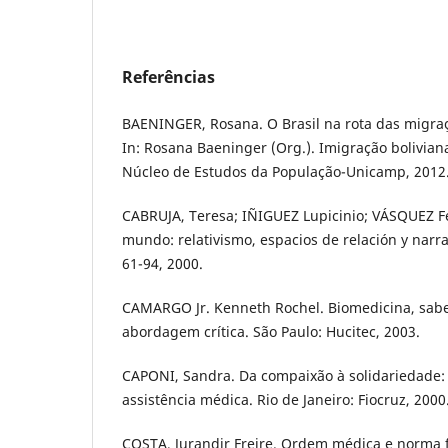
Referências
BAENINGER, Rosana. O Brasil na rota das migraç
In: Rosana Baeninger (Org.). Imigração bolivian
Núcleo de Estudos da População-Unicamp, 2012. 
CABRUJA, Teresa; IÑIGUEZ Lupicinio; VÁSQUEZ Fé
mundo: relativismo, espacios de relación y narrati
61-94, 2000.
CAMARGO Jr. Kenneth Rochel. Biomedicina, sabe
abordagem crítica. São Paulo: Hucitec, 2003.
CAPONI, Sandra. Da compaixão à solidariedade
assistência médica. Rio de Janeiro: Fiocruz, 2000
COSTA, Jurandir Freire. Ordem médica e norma fa