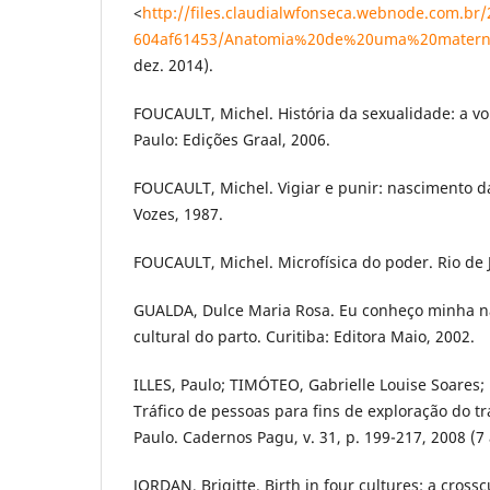
<
http://files.claudialwfonseca.webnode.com.br
604af61453/Anatomia%20de%20uma%20matern
dez. 2014).
FOUCAULT, Michel. História da sexualidade: a vo
Paulo: Edições Graal, 2006.
FOUCAULT, Michel. Vigiar e punir: nascimento da
Vozes, 1987.
FOUCAULT, Michel. Microfísica do poder. Rio de J
GUALDA, Dulce Maria Rosa. Eu conheço minha n
cultural do parto. Curitiba: Editora Maio, 2002.
ILLES, Paulo; TIMÓTEO, Gabrielle Louise Soares; 
Tráfico de pessoas para fins de exploração do t
Paulo. Cadernos Pagu, v. 31, p. 199-217, 2008 (7 
JORDAN, Brigitte. Birth in four cultures: a crossc