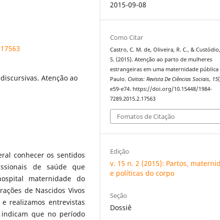
2015-09-08
Como Citar
.17563
Castro, C. M. de, Oliveira, R. C., & Custódio
S. (2015). Atenção ao parto de mulheres
estrangeiras em uma maternidade pública
 discursivas. Atenção ao
Paulo.
Civitas: Revista De Ciências Sociais
,
15
e59-e74. https://doi.org/10.15448/1984-
7289.2015.2.17563
Fomatos de Citação
Edição
ral conhecer os sentidos
v. 15 n. 2 (2015): Partos, matern
issionais de saúde que
e políticas do corpo
ospital maternidade do
rações de Nascidos Vivos
Seção
e realizamos entrevistas
Dossiê
s indicam que no período