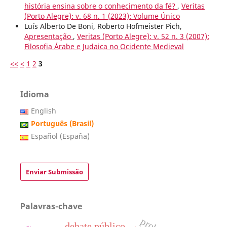
história ensina sobre o conhecimento da fé?
,
Veritas
(Porto Alegre): v. 68 n. 1 (2023): Volume Único
Luís Alberto De Boni, Roberto Hofmeister Pich,
Apresentação
,
Veritas (Porto Alegre): v. 52 n. 3 (2007):
Filosofia Árabe e Judaica no Ocidente Medieval
<<
<
1
2
3
Idioma
English
Português (Brasil)
Español (España)
Enviar Submissão
Palavras-chave
debate público