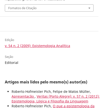
Fomatos de Citação
Edição
v. 54 n. 2 (2009): Epistemologia Analítica
Seção
Editorial
Artigos mais lidos pelo mesmo(s) autor(es)
Roberto Hofmeister Pich, Felipe de Matos Müller,
Apresentação
,
Veritas (Porto Alegre): v. 57 n. 2 (2012):
Epistemologia, Lógica e Filosofia da Linguagem
Roberto Hofmeister Pich,
O que a epistemologia da