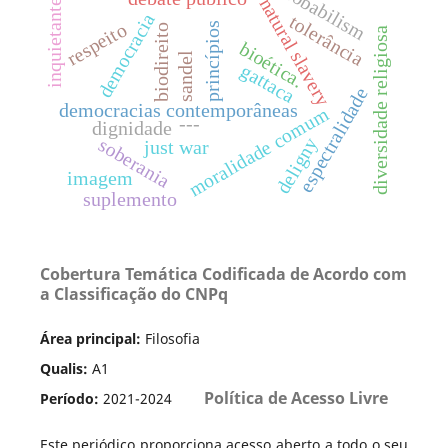
probabilism
natural slavery
inquietante
democracia
tolerância
respeito
princípios
biodireito
diversidade religiosa
bioética.
sandel
gattaca
espectralidade
democracias contemporâneas
moralidade comum
---
dignidade
deligny
soberania
just war
imagem
suplemento
Cobertura Temática Codificada de Acordo com
a Classificação do CNPq
Área principal:
Filosofia
Qualis:
A1
Política de Acesso Livre
Período:
2021-2024
Este periódico proporciona acesso aberto a todo o seu