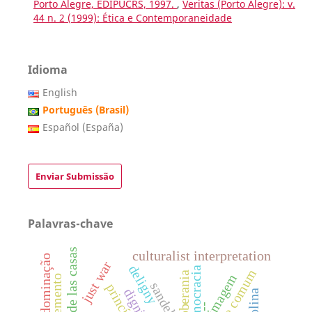
Porto Alegre, EDIPUCRS, 1997.
,
Veritas (Porto Alegre): v.
44 n. 2 (1999): Ética e Contemporaneidade
Idioma
English
Português (Brasil)
Español (España)
Enviar Submissão
Palavras-chave
bartolomé de las casas
culturalist interpretation
o
just war
deligny
democracia
soberania
imagem
suplemento
sandel
princípios
---