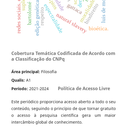
moralidade comum
dignidade
luis de molina
edição genética
r
e
d
e
s
s
o
c
i
a
i
s
.
d
o
m
i
n
a
ç
ã
gattaca
biodireito
espectralidade
respeito
natural slavery
bioética.
Cobertura Temática Codificada de Acordo com
a Classificação do CNPq
Área principal:
Filosofia
Qualis:
A1
Política de Acesso Livre
Período:
2021-2024
Este periódico proporciona acesso aberto a todo o seu
conteúdo, seguindo o princípio de que tornar gratuito
o acesso à pesquisa científica gera um maior
intercâmbio global de conhecimento.